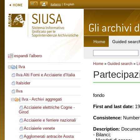
italiano
| English
Home
Guided searc
espandi l'albero
Home
»
Guided search
»
Li
|
Ilva
Partecipaz
Ilva Alti Forni e Acciaierie d’Italia
Italsider
Ilva
fondo
|
Ilva - Archivi aggregati
First and last date:
19
Acciaierie elettriche Cogne -
Girod
Consistence:
Number o
Acciaierie e ferriere nazionali
Acciaierie venete
Description:
Document
- Bilanci;
Agglomerati antracite Aosta