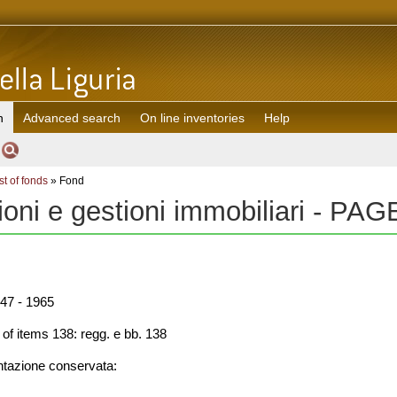
h
Advanced search
On line inventories
Help
st of fonds
» Fond
ioni e gestioni immobiliari - PA
47 - 1965
f items 138: regg. e bb. 138
azione conservata: