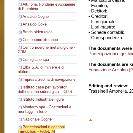
- Mandati di cassa;
Alti forni, Fonderie e Acciaierie
- Fornitori;
di Piombino
- Debitori;
- Creditori;
Ansaldo Cogne
- Libri giornale;
Ansaldo Coke
- Libri mastro;
- Schede contabili;
Breda siderurgica
- Corrispondenza.
Cementerie litoranee
Centro ricerche metallurgiche -
The documents were 
CRM
Partecipazioni e gesti
Cornigliano spa
The documents are ke
Elba S.A. di miniere e di
Fondazione Ansaldo (
altiforni
Impresa Sebina di navigazione
Editing and review:
Istituto case per lavoratori
Frassinelli Antonella, 
dell'industria siderurgica - ICLIS
Istituto Industriale ligure
Monferro spa - Costruzioni e
montaggi in ferro
Nazionale Cogne
Partecipazioni e gestioni
immobiliari - PAGEIM