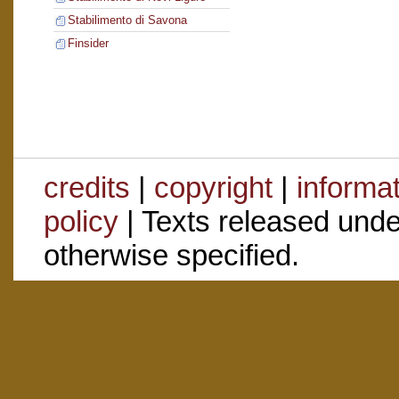
Stabilimento di Savona
Finsider
credits
|
copyright
|
informa
policy
| Texts released und
otherwise specified.