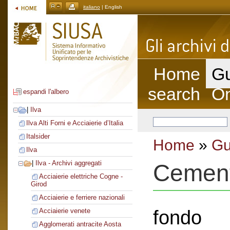
italiano
| English
Home
Gu
search
On
espandi l'albero
|
Ilva
Ilva Alti Forni e Acciaierie d’Italia
Italsider
Home
»
Gu
Ilva
|
Ilva - Archivi aggregati
Cement
Acciaierie elettriche Cogne -
Girod
Acciaierie e ferriere nazionali
fondo
Acciaierie venete
Agglomerati antracite Aosta