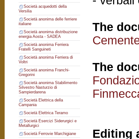
- verbali
Società acquedotti della
Versilia
Società anonima delle ferriere
The doc
italiane
Società anonima distribuzione
Cementer
energia Aosta - SADEA
Società anonima Ferriera
Fratelli Sanguineti
Società anonima Ferriera di
Voltri
The doc
Società anonima Franchi-
Gregorini
Fondazi
Società anonima Stabilimento
Silvestro Nasturzio di
Finmecc
Sampierdarena
Società Elettrica della
Campania
Società Elettrica Teramo
Società Esercizi Siderurgici e
Metallurgici
Editing 
Società Ferrovie Marchigiane