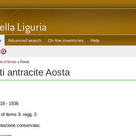
h
Advanced search
On line inventories
Help
st of fonds
» Fond
i antracite Aosta
18 - 1936
f items 3: regg. 3
azione conservata: