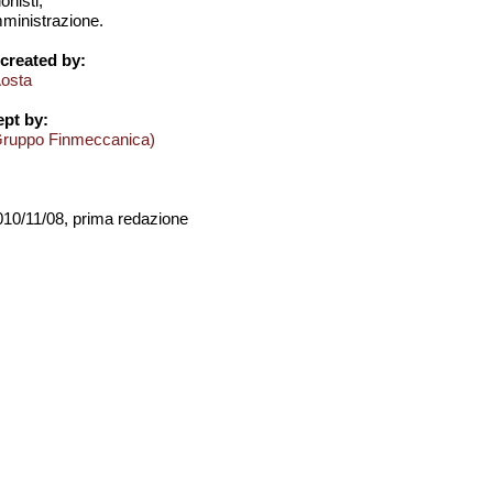
onisti;
amministrazione.
created by:
Aosta
pt by:
Gruppo Finmeccanica)
2010/11/08, prima redazione