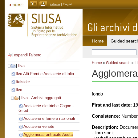
italiano
| English
Home
Guided searc
espandi l'albero
Home
»
Guided search
»
Li
|
Ilva
Agglomerat
Ilva Alti Forni e Acciaierie d’Italia
Italsider
Ilva
fondo
|
Ilva - Archivi aggregati
First and last date:
19
Acciaierie elettriche Cogne -
Girod
Consistence:
Number o
Acciaierie e ferriere nazionali
Acciaierie venete
Description:
Document
- libro soci;
Agglomerati antracite Aosta