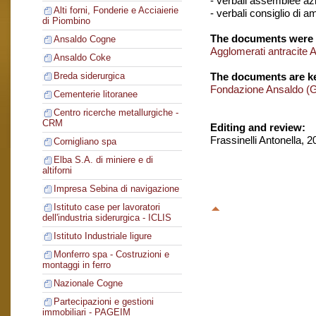
- verbali assemblee azi
Alti forni, Fonderie e Acciaierie
- verbali consiglio di 
di Piombino
The documents were 
Ansaldo Cogne
Agglomerati antracite 
Ansaldo Coke
The documents are ke
Breda siderurgica
Fondazione Ansaldo (
Cementerie litoranee
Centro ricerche metallurgiche -
CRM
Editing and review:
Frassinelli Antonella, 
Cornigliano spa
Elba S.A. di miniere e di
altiforni
Impresa Sebina di navigazione
Istituto case per lavoratori
dell'industria siderurgica - ICLIS
Istituto Industriale ligure
Monferro spa - Costruzioni e
montaggi in ferro
Nazionale Cogne
Partecipazioni e gestioni
immobiliari - PAGEIM