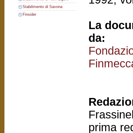
Stabilimento di Savona
Finsider
La docu
da:
Fondazi
Finmecc
Redazion
Frassinel
prima re