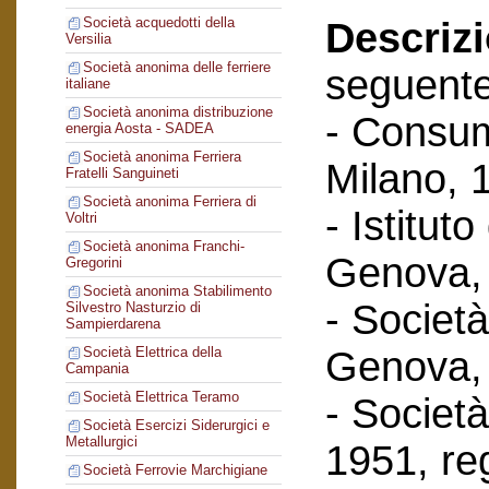
Società acquedotti della
Descriz
Versilia
Società anonima delle ferriere
seguent
italiane
Società anonima distribuzione
- Consum
energia Aosta - SADEA
Società anonima Ferriera
Milano, 
Fratelli Sanguineti
Società anonima Ferriera di
- Istituto
Voltri
Società anonima Franchi-
Genova, 
Gregorini
Società anonima Stabilimento
- Società
Silvestro Nasturzio di
Sampierdarena
Genova, 
Società Elettrica della
Campania
Società Elettrica Teramo
- Società 
Società Esercizi Siderurgici e
Metallurgici
1951, reg
Società Ferrovie Marchigiane