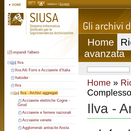
italiano |
English
Home
Ri
avanzata
espandi l'albero
|
Ilva
Ilva Alti Forni e Acciaierie d’Italia
Italsider
Home
»
Ri
Ilva
Complesso 
|
Ilva - Archivi aggregati
Acciaierie elettriche Cogne -
Ilva - 
Girod
Acciaierie e ferriere nazionali
Acciaierie venete
Agglomerati antracite Aosta