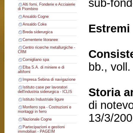
sub-fond
Alti forni, Fonderie e Acciaierie
di Piombino
Ansaldo Cogne
Ansaldo Coke
Estremi 
Breda siderurgica
Cementerie litoranee
Centro ricerche metallurgiche -
Consist
CRM
Cornigliano spa
bb., voll
Elba S.A. di miniere e di
altiforni
Impresa Sebina di navigazione
Istituto case per lavoratori
Storia a
dell'industria siderurgica - ICLIS
Istituto Industriale ligure
di notevo
Monferro spa - Costruzioni e
montaggi in ferro
13/3/20
Nazionale Cogne
Partecipazioni e gestioni
immobiliari - PAGEIM