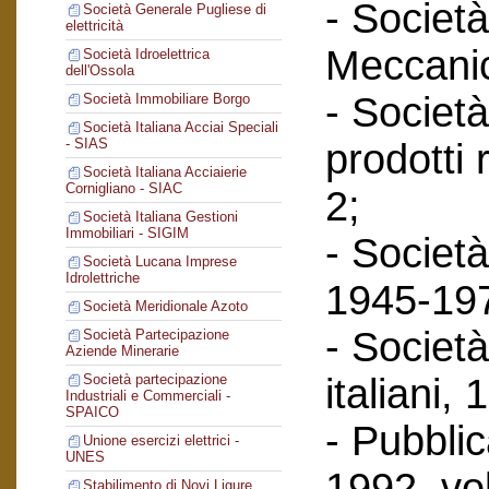
- Società
Società Generale Pugliese di
elettricità
Meccanic
Società Idroelettrica
dell'Ossola
- Società
Società Immobiliare Borgo
Società Italiana Acciai Speciali
- SIAS
prodotti 
Società Italiana Acciaierie
Cornigliano - SIAC
2;
Società Italiana Gestioni
Immobiliari - SIGIM
- Società
Società Lucana Imprese
Idrolettriche
1945-197
Società Meridionale Azoto
- Società
Società Partecipazione
Aziende Minerarie
italiani,
Società partecipazione
Industriali e Commerciali -
SPAICO
- Pubbli
Unione esercizi elettrici -
UNES
1992, vol
Stabilimento di Novi Ligure