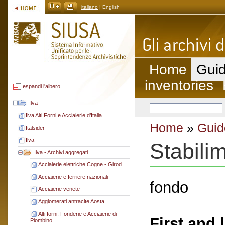
italiano
| English
Home
Guid
inventories
espandi l'albero
|
Ilva
Ilva Alti Forni e Acciaierie d’Italia
Home
»
Guid
Italsider
Ilva
Stabili
|
Ilva - Archivi aggregati
Acciaierie elettriche Cogne - Girod
Acciaierie e ferriere nazionali
fondo
Acciaierie venete
Agglomerati antracite Aosta
Alti forni, Fonderie e Acciaierie di
First and 
Piombino