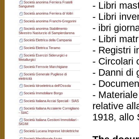
- Libri mast
Società anonima Ferriera Fratelli
Sanguineti
- Libri inve
Società anonima Ferriera di Voltri
Società anonima Franchi-Gregorini
- ibri giorn
Società anonima Stabilimento
Silvestro Nasturzio di Sampierdarena
- Libri matr
Società Elettrica della Campania
- Registri i
Società Elettrica Teramo
Società Esercizi Siderurgici e
- Circolari
Metallurgici
Società Ferrovie Marchigiane
- Danni di 
Società Generale Pugliese di
elettricità
- Document
Società Idroelettrica dell'Ossola
- Materiale
Società Immobiliare Borgo
Società Italiana Acciai Speciali - SIAS
relative al
Società Italiana Acciaierie Cornigliano
- SIAC
1918, allo
Società Italiana Gestioni Immobiliari -
SIGIM
Società Lucana Imprese Idrolettriche
Società Meridionale Azoto