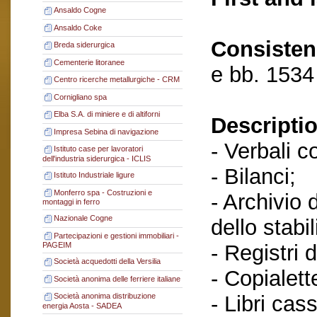
Ansaldo Cogne
Ansaldo Coke
Consisten
Breda siderurgica
Cementerie litoranee
e bb. 1534
Centro ricerche metallurgiche - CRM
Cornigliano spa
Elba S.A. di miniere e di altiforni
Descriptio
Impresa Sebina di navigazione
- Verbali c
Istituto case per lavoratori
dell'industria siderurgica - ICLIS
- Bilanci;
Istituto Industriale ligure
Monferro spa - Costruzioni e
- Archivio 
montaggi in ferro
Nazionale Cogne
dello stabi
Partecipazioni e gestioni immobiliari -
- Registri 
PAGEIM
Società acquedotti della Versilia
- Copialett
Società anonima delle ferriere italiane
- Libri cas
Società anonima distribuzione
energia Aosta - SADEA