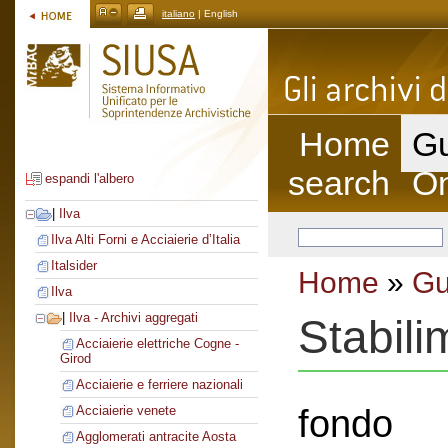
italiano
| English
Home
Gu
search
On
espandi l'albero
|
Ilva
Ilva Alti Forni e Acciaierie d’Italia
Italsider
Home
»
Gu
Ilva
|
Ilva - Archivi aggregati
Stabil
Acciaierie elettriche Cogne -
Girod
Acciaierie e ferriere nazionali
fondo
Acciaierie venete
Agglomerati antracite Aosta