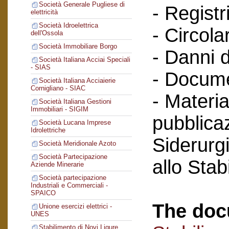
Società Generale Pugliese di
- Registri
elettricità
Società Idroelettrica
- Circola
dell'Ossola
Società Immobiliare Borgo
- Danni d
Società Italiana Acciai Speciali
- SIAS
- Docume
Società Italiana Acciaierie
Cornigliano - SIAC
- Materia
Società Italiana Gestioni
Immobiliari - SIGIM
pubblicaz
Società Lucana Imprese
Idrolettriche
Siderurg
Società Meridionale Azoto
Società Partecipazione
allo Sta
Aziende Minerarie
Società partecipazione
Industriali e Commerciali -
SPAICO
The doc
Unione esercizi elettrici -
UNES
Stabilimento di Novi Ligure