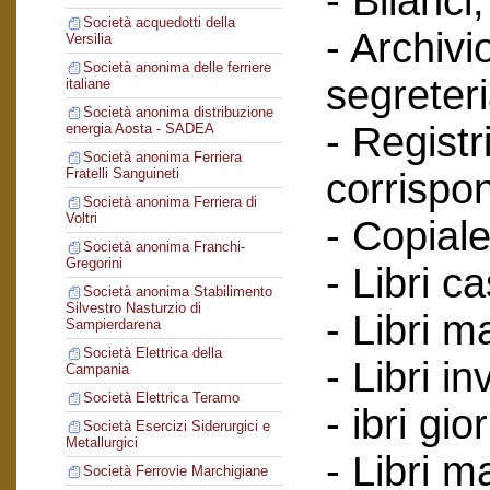
- Bilanci;
Società acquedotti della
- Archivi
Versilia
Società anonima delle ferriere
segreteri
italiane
Società anonima distribuzione
- Registr
energia Aosta - SADEA
Società anonima Ferriera
Fratelli Sanguineti
corrispo
Società anonima Ferriera di
Voltri
- Copiale
Società anonima Franchi-
Gregorini
- Libri c
Società anonima Stabilimento
Silvestro Nasturzio di
- Libri ma
Sampierdarena
Società Elettrica della
- Libri in
Campania
Società Elettrica Teramo
- ibri gio
Società Esercizi Siderurgici e
Metallurgici
- Libri m
Società Ferrovie Marchigiane