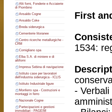
Alti forni, Fonderie e Acciaierie
di Piombino
First an
Ansaldo Cogne
Ansaldo Coke
Breda siderurgica
Cementerie litoranee
Consist
Centro ricerche metallurgiche -
CRM
1534: re
Cornigliano spa
Elba S.A. di miniere e di
altiforni
Descript
Impresa Sebina di navigazione
Istituto case per lavoratori
conserva
dell'industria siderurgica - ICLIS
Istituto Industriale ligure
- Verbali
Monferro spa - Costruzioni e
montaggi in ferro
amminist
Nazionale Cogne
Partecipazioni e gestioni
immobiliari - PAGEIM