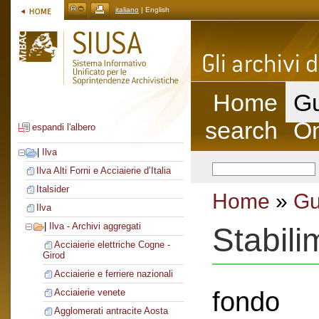
italiano
| English
Home
Gu
search
On
espandi l'albero
|
Ilva
Ilva Alti Forni e Acciaierie d’Italia
Italsider
Home
»
Gu
Ilva
|
Ilva - Archivi aggregati
Stabili
Acciaierie elettriche Cogne -
Girod
Acciaierie e ferriere nazionali
fondo
Acciaierie venete
Agglomerati antracite Aosta