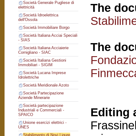
Società Generale Pugliese di
The doc
elettricità
Società Idroelettrica
Stabilime
dell'Ossola
Società Immobiliare Borgo
Società Italiana Acciai Speciali
- SIAS
The doc
Società Italiana Acciaierie
Cornigliano - SIAC
Fondazi
Società Italiana Gestioni
Immobiliari - SIGIM
Finmecc
Società Lucana Imprese
Idrolettriche
Società Meridionale Azoto
Società Partecipazione
Aziende Minerarie
Società partecipazione
Editing 
Industriali e Commerciali -
SPAICO
Frassinel
Unione esercizi elettrici -
UNES
Stabilimento di Novi Ligure