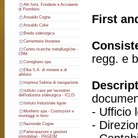
Alti forni, Fonderie e Acciaierie
di Piombino
First an
Ansaldo Cogne
Ansaldo Coke
Breda siderurgica
Cementerie litoranee
Consist
Centro ricerche metallurgiche -
CRM
regg. e 
Cornigliano spa
Elba S.A. di miniere e di
altiforni
Descript
Impresa Sebina di navigazione
Istituto case per lavoratori
documenti
dell'industria siderurgica - ICLIS
Istituto Industriale ligure
- Ufficio 
Monferro spa - Costruzioni e
montaggi in ferro
- Direzio
Nazionale Cogne
Partecipazioni e gestioni
immobiliari - PAGEIM