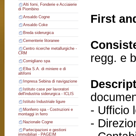
Alti forni, Fonderie e Acciaierie
di Piombino
First an
Ansaldo Cogne
Ansaldo Coke
Breda siderurgica
Cementerie litoranee
Consist
Centro ricerche metallurgiche -
CRM
regg. e 
Cornigliano spa
Elba S.A. di miniere e di
altiforni
Descript
Impresa Sebina di navigazione
Istituto case per lavoratori
documenti
dell'industria siderurgica - ICLIS
Istituto Industriale ligure
- Ufficio 
Monferro spa - Costruzioni e
montaggi in ferro
- Direzio
Nazionale Cogne
Partecipazioni e gestioni
immobiliari - PAGEIM