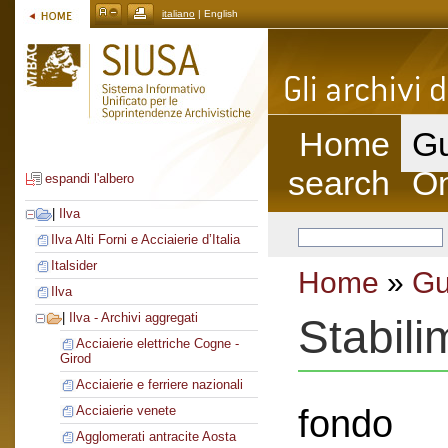
italiano
| English
Home
Gu
search
On
espandi l'albero
|
Ilva
Ilva Alti Forni e Acciaierie d’Italia
Italsider
Home
»
Gu
Ilva
|
Ilva - Archivi aggregati
Stabili
Acciaierie elettriche Cogne -
Girod
Acciaierie e ferriere nazionali
fondo
Acciaierie venete
Agglomerati antracite Aosta