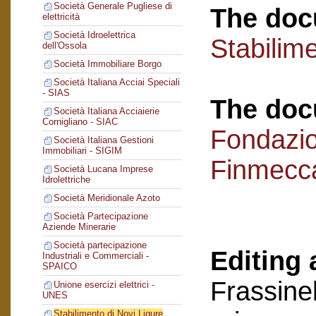
Società Generale Pugliese di
The doc
elettricità
Società Idroelettrica
Stabilime
dell'Ossola
Società Immobiliare Borgo
Società Italiana Acciai Speciali
- SIAS
The doc
Società Italiana Acciaierie
Cornigliano - SIAC
Fondazi
Società Italiana Gestioni
Immobiliari - SIGIM
Finmecc
Società Lucana Imprese
Idrolettriche
Società Meridionale Azoto
Società Partecipazione
Aziende Minerarie
Società partecipazione
Editing 
Industriali e Commerciali -
SPAICO
Frassinel
Unione esercizi elettrici -
UNES
Stabilimento di Novi Ligure