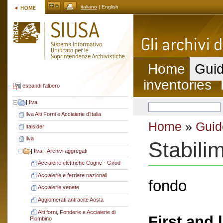
italiano
| English
Home
Guid
inventories
espandi l'albero
|
Ilva
Ilva Alti Forni e Acciaierie d’Italia
Home
»
Guid
Italsider
Ilva
Stabili
|
Ilva - Archivi aggregati
Acciaierie elettriche Cogne - Girod
Acciaierie e ferriere nazionali
fondo
Acciaierie venete
Agglomerati antracite Aosta
Alti forni, Fonderie e Acciaierie di
First and 
Piombino