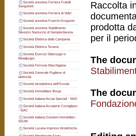
Raccolta in
Società anonima Ferriera Fratelli
Sanguineti
documentaz
Società anonima Ferriera di Voltri
Società anonima Franchi-Gregorini
prodotta da
Società anonima Stabilimento
Silvestro Nasturzio di Sampierdarena
per il per
Società Elettrica della Campania
Società Elettrica Teramo
Società Esercizi Siderurgici e
The docum
Metallurgici
Società Ferrovie Marchigiane
Stabilimen
Società Generale Pugliese di
elettricità
Società Idroelettrica dell'Ossola
The docum
Società Immobiliare Borgo
Società Italiana Acciai Speciali - SIAS
Fondazion
Società Italiana Acciaierie Cornigliano
- SIAC
Società Italiana Gestioni Immobiliari -
SIGIM
Società Lucana Imprese Idrolettriche
Società Meridionale Azoto