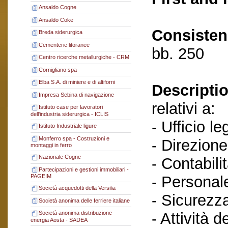
Ansaldo Cogne
Ansaldo Coke
Consisten
Breda siderurgica
Cementerie litoranee
bb. 250
Centro ricerche metallurgiche - CRM
Cornigliano spa
Elba S.A. di miniere e di altiforni
Descriptio
Impresa Sebina di navigazione
relativi a:
Istituto case per lavoratori
dell'industria siderurgica - ICLIS
- Ufficio le
Istituto Industriale ligure
Monferro spa - Costruzioni e
- Direzione
montaggi in ferro
Nazionale Cogne
- Contabilit
Partecipazioni e gestioni immobiliari -
- Personal
PAGEIM
Società acquedotti della Versilia
- Sicurezza
Società anonima delle ferriere italiane
- Attività d
Società anonima distribuzione
energia Aosta - SADEA