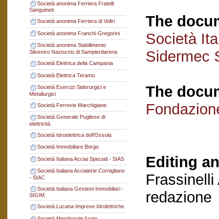
Società anonima Ferriera Fratelli
Sanguineti
The docum
Società anonima Ferriera di Voltri
Società anonima Franchi-Gregorini
Società Ita
Società anonima Stabilimento
Sidermec 
Silvestro Nasturzio di Sampierdarena
Società Elettrica della Campania
Società Elettrica Teramo
The docum
Società Esercizi Siderurgici e
Metallurgici
Fondazion
Società Ferrovie Marchigiane
Società Generale Pugliese di
elettricità
Società Idroelettrica dell'Ossola
Società Immobiliare Borgo
Editing an
Società Italiana Acciai Speciali - SIAS
Società Italiana Acciaierie Cornigliano
Frassinelli
- SIAC
Società Italiana Gestioni Immobiliari -
redazione
SIGIM
Società Lucana Imprese Idrolettriche
Società Meridionale Azoto