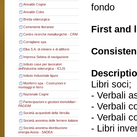
fondo
Ansaldo Cogne
Ansaldo Coke
Breda siderurgica
First and 
Cementerie litoranee
Centro ricerche metallurgiche - CRM
Cornigliano spa
Consisten
Elba S.A. di miniere e di altiforni
Impresa Sebina di navigazione
Istituto case per lavoratori
dell'industria siderurgica - ICLIS
Descriptio
Istituto Industriale ligure
Libri soci;
Monferro spa - Costruzioni e
montaggi in ferro
- Verbali a
Nazionale Cogne
Partecipazioni e gestioni immobiliari -
- Verbali c
PAGEIM
Società acquedotti della Versilia
- Verbali c
Società anonima delle ferriere italiane
- Libri inve
Società anonima distribuzione
energia Aosta - SADEA