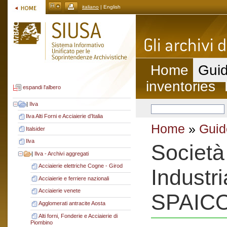
italiano
| English
Home
Guid
inventories
espandi l'albero
|
Ilva
Ilva Alti Forni e Acciaierie d’Italia
Home
»
Guid
Italsider
Ilva
Società
|
Ilva - Archivi aggregati
Acciaierie elettriche Cogne - Girod
Industri
Acciaierie e ferriere nazionali
Acciaierie venete
SPAIC
Agglomerati antracite Aosta
Alti forni, Fonderie e Acciaierie di
Piombino