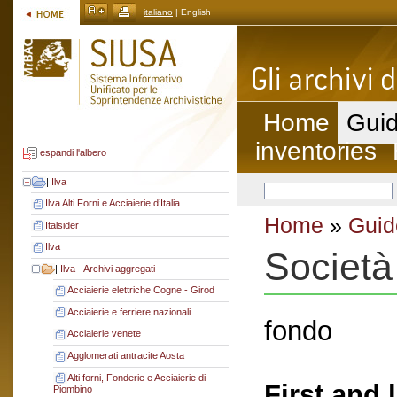
italiano
| English
Home
Guid
inventories
espandi l'albero
|
Ilva
Ilva Alti Forni e Acciaierie d’Italia
Home
»
Guid
Italsider
Ilva
Società
|
Ilva - Archivi aggregati
Acciaierie elettriche Cogne - Girod
Acciaierie e ferriere nazionali
fondo
Acciaierie venete
Agglomerati antracite Aosta
Alti forni, Fonderie e Acciaierie di
First and 
Piombino