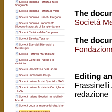
Società anonima Ferriera Fratelli
Sanguineti
The docum
Società anonima Ferriera di Voltri
Società anonima Franchi-Gregorini
Società Me
Società anonima Stabilimento
Silvestro Nasturzio di Sampierdarena
Società Elettrica della Campania
The docum
Società Elettrica Teramo
Società Esercizi Siderurgici e
Fondazion
Metallurgici
Società Ferrovie Marchigiane
Società Generale Pugliese di
elettricità
Società Idroelettrica dell'Ossola
Editing an
Società Immobiliare Borgo
Società Italiana Acciai Speciali - SIAS
Frassinelli
Società Italiana Acciaierie Cornigliano
- SIAC
redazione
Società Italiana Gestioni Immobiliari -
SIGIM
Società Lucana Imprese Idrolettriche
Società Meridionale Azoto