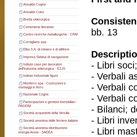
Ansaldo Cogne
Ansaldo Coke
Consisten
Breda siderurgica
Cementerie litoranee
bb. 13
Centro ricerche metallurgiche - CRM
Cornigliano spa
Elba S.A. di miniere e di altiforni
Descriptio
Impresa Sebina di navigazione
- Libri soci
Istituto case per lavoratori
dell'industria siderurgica - ICLIS
- Verbali a
Istituto Industriale ligure
Monferro spa - Costruzioni e
- Verbali c
montaggi in ferro
Nazionale Cogne
- Verbali c
Partecipazioni e gestioni immobiliari -
- Bilanci; 
PAGEIM
Società acquedotti della Versilia
- Libri inve
Società anonima delle ferriere italiane
- Libri mast
Società anonima distribuzione
energia Aosta - SADEA