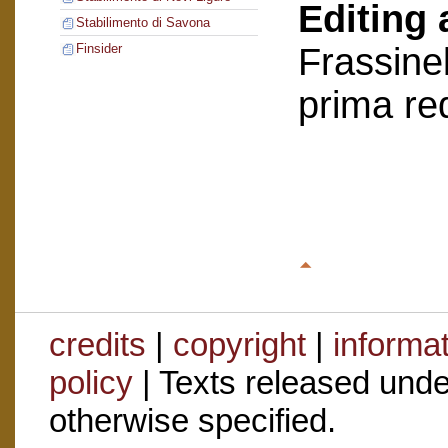
Editing 
Stabilimento di Savona
Frassinel
Finsider
prima re
credits
|
copyright
|
informa
policy
| Texts released und
otherwise specified.