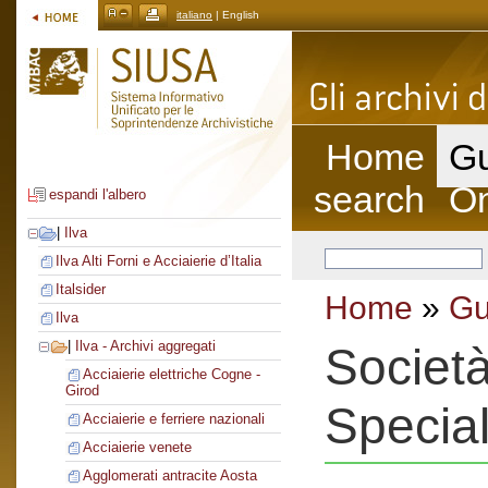
italiano
| English
Home
Gu
search
On
espandi l'albero
|
Ilva
Ilva Alti Forni e Acciaierie d’Italia
Italsider
Home
»
Gu
Ilva
|
Ilva - Archivi aggregati
Società
Acciaierie elettriche Cogne -
Girod
Special
Acciaierie e ferriere nazionali
Acciaierie venete
Agglomerati antracite Aosta