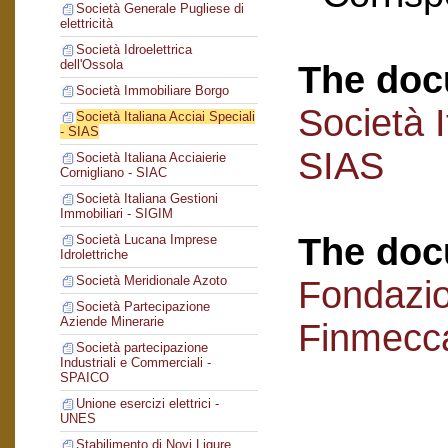
Società Generale Pugliese di
elettricità
Società Idroelettrica
dell'Ossola
The doc
Società Immobiliare Borgo
Società I
Società Italiana Acciai Speciali
- SIAS
SIAS
Società Italiana Acciaierie
Cornigliano - SIAC
Società Italiana Gestioni
Immobiliari - SIGIM
The doc
Società Lucana Imprese
Idrolettriche
Società Meridionale Azoto
Fondazi
Società Partecipazione
Aziende Minerarie
Finmecc
Società partecipazione
Industriali e Commerciali -
SPAICO
Unione esercizi elettrici -
UNES
Stabilimento di Novi Ligure