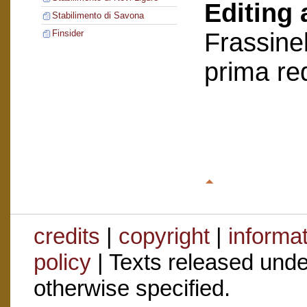
Editing 
Stabilimento di Savona
Frassinel
Finsider
prima re
credits
|
copyright
|
informa
policy
| Texts released und
otherwise specified.