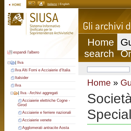
italiano
| English
Home
Gu
search
On
espandi l'albero
|
Ilva
Ilva Alti Forni e Acciaierie d’Italia
Italsider
Home
»
Gu
Ilva
|
Ilva - Archivi aggregati
Società
Acciaierie elettriche Cogne -
Girod
Special
Acciaierie e ferriere nazionali
Acciaierie venete
Agglomerati antracite Aosta