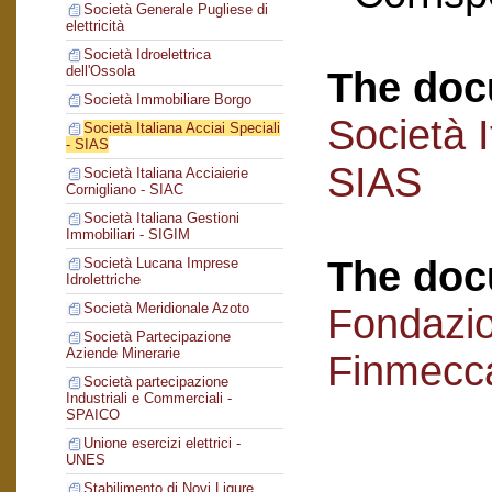
Società Generale Pugliese di
elettricità
Società Idroelettrica
dell'Ossola
The doc
Società Immobiliare Borgo
Società I
Società Italiana Acciai Speciali
- SIAS
SIAS
Società Italiana Acciaierie
Cornigliano - SIAC
Società Italiana Gestioni
Immobiliari - SIGIM
The doc
Società Lucana Imprese
Idrolettriche
Società Meridionale Azoto
Fondazi
Società Partecipazione
Aziende Minerarie
Finmecc
Società partecipazione
Industriali e Commerciali -
SPAICO
Unione esercizi elettrici -
UNES
Stabilimento di Novi Ligure