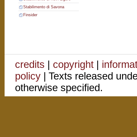
Stabilimento di Savona
Finsider
credits
|
copyright
|
informa
policy
| Texts released und
otherwise specified.