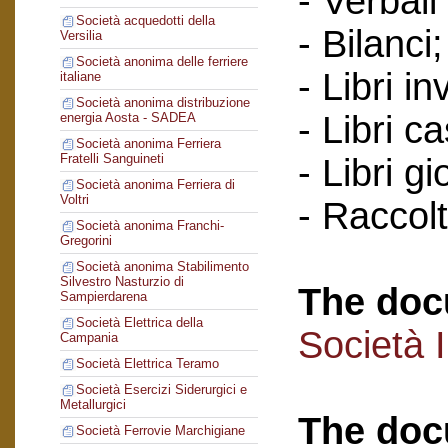
- Verbali
Società acquedotti della
- Bilanci;
Versilia
Società anonima delle ferriere
- Libri in
italiane
Società anonima distribuzione
- Libri c
energia Aosta - SADEA
Società anonima Ferriera
Fratelli Sanguineti
- Libri gi
Società anonima Ferriera di
Voltri
- Raccol
Società anonima Franchi-
Gregorini
Società anonima Stabilimento
Silvestro Nasturzio di
The doc
Sampierdarena
Società Elettrica della
Società 
Campania
Società Elettrica Teramo
Società Esercizi Siderurgici e
Metallurgici
The doc
Società Ferrovie Marchigiane