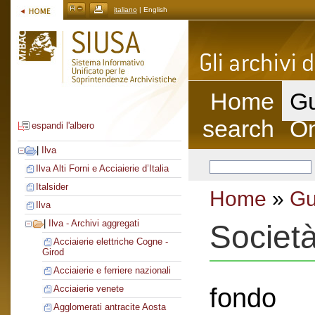
italiano
| English
Home
Gu
search
On
espandi l'albero
|
Ilva
Ilva Alti Forni e Acciaierie d’Italia
Italsider
Home
»
Gu
Ilva
|
Ilva - Archivi aggregati
Societ
Acciaierie elettriche Cogne -
Girod
Acciaierie e ferriere nazionali
fondo
Acciaierie venete
Agglomerati antracite Aosta