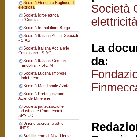
Società Generale Pugliese di
Società 
elettricità
Società Idroelettrica
elettricit
dell'Ossola
Società Immobiliare Borgo
Società Italiana Acciai Speciali
- SIAS
La docu
Società Italiana Acciaierie
Cornigliano - SIAC
da:
Società Italiana Gestioni
Immobiliari - SIGIM
Fondazi
Società Lucana Imprese
Idrolettriche
Finmecc
Società Meridionale Azoto
Società Partecipazione
Aziende Minerarie
Società partecipazione
Industriali e Commerciali -
SPAICO
Redazion
Unione esercizi elettrici -
UNES
Stabilimento di Novi Ligure