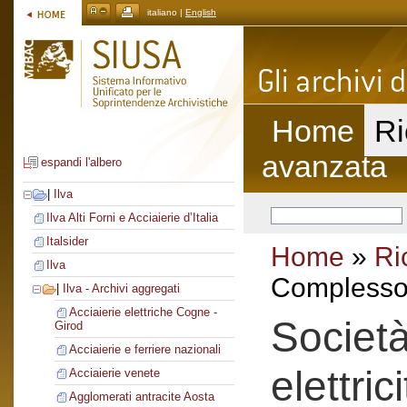
italiano |
English
Home
Ri
avanzata
espandi l'albero
|
Ilva
Ilva Alti Forni e Acciaierie d’Italia
Italsider
Home
»
Ri
Ilva
Complesso 
|
Ilva - Archivi aggregati
Acciaierie elettriche Cogne -
Società
Girod
Acciaierie e ferriere nazionali
elettric
Acciaierie venete
Agglomerati antracite Aosta