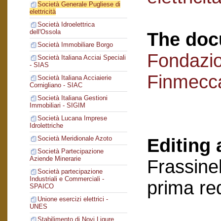
Società Generale Pugliese di
elettricità
Società Idroelettrica
dell'Ossola
The doc
Società Immobiliare Borgo
Fondazi
Società Italiana Acciai Speciali
- SIAS
Finmecc
Società Italiana Acciaierie
Cornigliano - SIAC
Società Italiana Gestioni
Immobiliari - SIGIM
Società Lucana Imprese
Idrolettriche
Società Meridionale Azoto
Editing 
Società Partecipazione
Aziende Minerarie
Frassinel
Società partecipazione
Industriali e Commerciali -
prima re
SPAICO
Unione esercizi elettrici -
UNES
Stabilimento di Novi Ligure