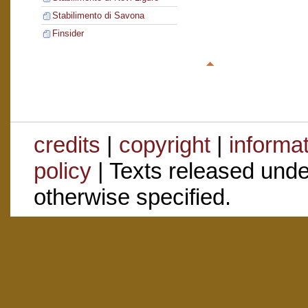
Stabilimento di Savona
Finsider
credits
|
copyright
|
informa
policy
| Texts released und
otherwise specified.