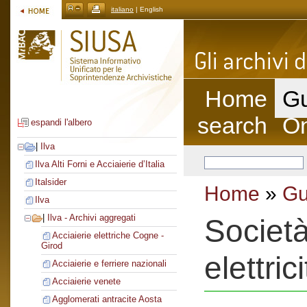
italiano
| English
Home
Gu
search
On
espandi l'albero
|
Ilva
Ilva Alti Forni e Acciaierie d’Italia
Italsider
Home
»
Gu
Ilva
|
Ilva - Archivi aggregati
Società
Acciaierie elettriche Cogne -
Girod
elettric
Acciaierie e ferriere nazionali
Acciaierie venete
Agglomerati antracite Aosta