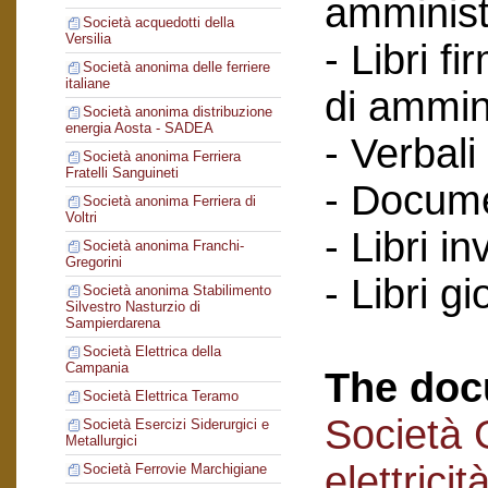
amminist
Società acquedotti della
Versilia
- Libri f
Società anonima delle ferriere
italiane
di ammin
Società anonima distribuzione
energia Aosta - SADEA
- Verbali
Società anonima Ferriera
Fratelli Sanguineti
- Documen
Società anonima Ferriera di
Voltri
- Libri in
Società anonima Franchi-
Gregorini
- Libri gi
Società anonima Stabilimento
Silvestro Nasturzio di
Sampierdarena
Società Elettrica della
Campania
The doc
Società Elettrica Teramo
Società 
Società Esercizi Siderurgici e
Metallurgici
elettricit
Società Ferrovie Marchigiane