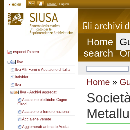
italiano
| English
Home
Gu
search
On
espandi l'albero
|
Ilva
Ilva Alti Forni e Acciaierie d’Italia
Italsider
Home
»
Gu
Ilva
|
Ilva - Archivi aggregati
Società
Acciaierie elettriche Cogne -
Girod
Metallu
Acciaierie e ferriere nazionali
Acciaierie venete
Agglomerati antracite Aosta