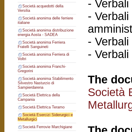
- Verbali
Società acquedotti della
Versilia
- Verbali
Società anonima delle ferriere
italiane
amminist
Società anonima distribuzione
energia Aosta - SADEA
- Verbali
Società anonima Ferriera
Fratelli Sanguineti
- Verbali
Società anonima Ferriera di
Voltri
Società anonima Franchi-
Gregorini
The doc
Società anonima Stabilimento
Silvestro Nasturzio di
Sampierdarena
Società E
Società Elettrica della
Campania
Metallurg
Società Elettrica Teramo
Società Esercizi Siderurgici e
Metallurgici
The doc
Società Ferrovie Marchigiane