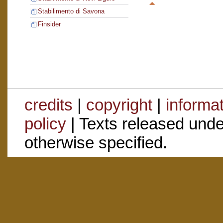
Stabilimento di Savona
Finsider
credits
|
copyright
|
informa
policy
| Texts released und
otherwise specified.