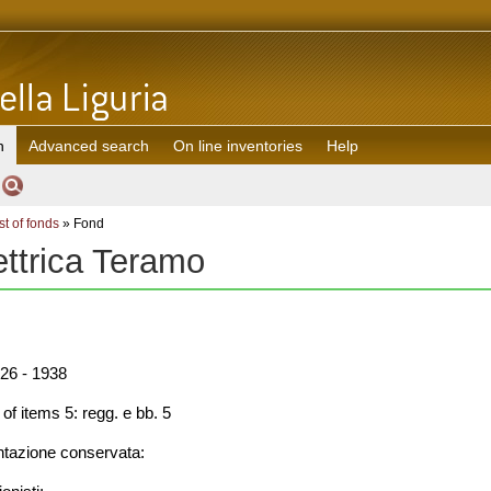
h
Advanced search
On line inventories
Help
st of fonds
» Fond
ettrica Teramo
26 - 1938
f items 5: regg. e bb. 5
azione conservata: