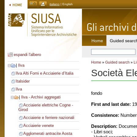
italiano
| English
Home
Guided searc
espandi l'albero
Home
»
Guided search
»
Li
|
Ilva
Società El
Ilva Alti Forni e Acciaierie d’Italia
Italsider
Ilva
fondo
|
Ilva - Archivi aggregati
First and last date:
19
Acciaierie elettriche Cogne -
Girod
Consistence:
Number o
Acciaierie e ferriere nazionali
Acciaierie venete
Description:
Document
- Libri soci;
Agglomerati antracite Aosta