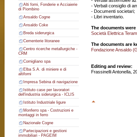
- Verbali assemblee azi
Alti forni, Fonderie e Acciaierie
- Verbali consiglio di 
di Piombino
- Documenti societari;
- Libri inventario.
Ansaldo Cogne
Ansaldo Coke
The documents were 
Società Elettrica Tera
Breda siderurgica
Cementerie litoranee
The documents are ke
Centro ricerche metallurgiche -
Fondazione Ansaldo (
CRM
Cornigliano spa
Editing and review:
Elba S.A. di miniere e di
Frassinelli Antonella, 
altiforni
Impresa Sebina di navigazione
Istituto case per lavoratori
dell'industria siderurgica - ICLIS
Istituto Industriale ligure
Monferro spa - Costruzioni e
montaggi in ferro
Nazionale Cogne
Partecipazioni e gestioni
immobiliari - PAGEIM