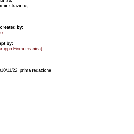
onisti;
amministrazione;
created by:
mo
pt by:
Gruppo Finmeccanica)
2010/11/22, prima redazione