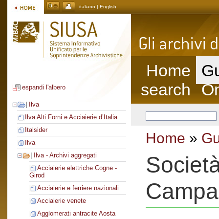
italiano
| English
Home
Gu
search
On
espandi l'albero
|
Ilva
Ilva Alti Forni e Acciaierie d’Italia
Italsider
Home
»
Gu
Ilva
|
Ilva - Archivi aggregati
Società
Acciaierie elettriche Cogne -
Girod
Campa
Acciaierie e ferriere nazionali
Acciaierie venete
Agglomerati antracite Aosta