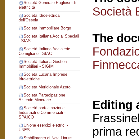
Società Generale Pugliese di
Società 
elettricità
Società Idroelettrica
dell'Ossola
Società Immobiliare Borgo
The doc
Società Italiana Acciai Speciali
- SIAS
Fondazi
Società Italiana Acciaierie
Cornigliano - SIAC
Finmecc
Società Italiana Gestioni
Immobiliari - SIGIM
Società Lucana Imprese
Idrolettriche
Società Meridionale Azoto
Società Partecipazione
Aziende Minerarie
Editing 
Società partecipazione
Industriali e Commerciali -
Frassinel
SPAICO
Unione esercizi elettrici -
prima re
UNES
Stabilimento di Novi Ligure