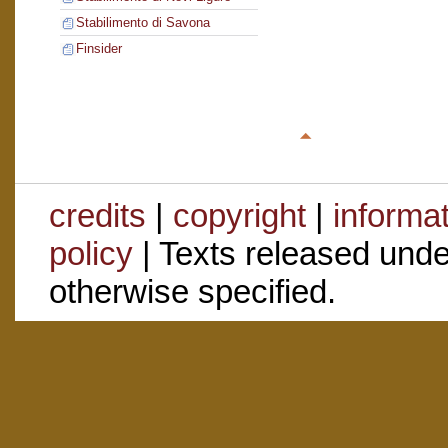
Stabilimento di Savona
Finsider
credits
|
copyright
|
informa
policy
| Texts released und
otherwise specified.