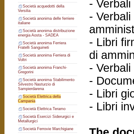
- Verbali
Società acquedotti della
Versilia
- Verbali
Società anonima delle ferriere
italiane
amminist
Società anonima distribuzione
energia Aosta - SADEA
- Libri f
Società anonima Ferriera
Fratelli Sanguineti
di ammin
Società anonima Ferriera di
Voltri
- Verbali
Società anonima Franchi-
Gregorini
- Documen
Società anonima Stabilimento
Silvestro Nasturzio di
Sampierdarena
- Libri gi
Società Elettrica della
Campania
- Libri in
Società Elettrica Teramo
Società Esercizi Siderurgici e
Metallurgici
The doc
Società Ferrovie Marchigiane