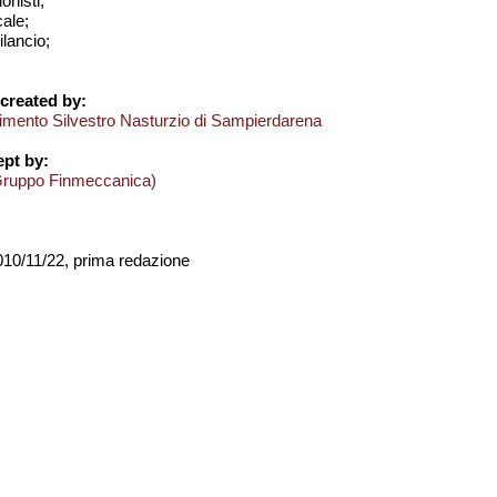
onisti;
cale;
bilancio;
created by:
imento Silvestro Nasturzio di Sampierdarena
pt by:
Gruppo Finmeccanica)
2010/11/22, prima redazione