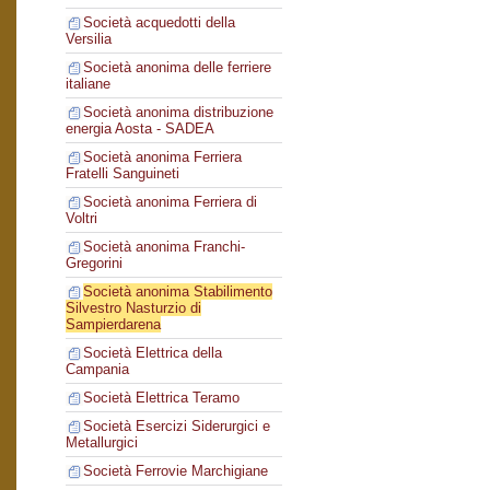
Società acquedotti della
Versilia
Società anonima delle ferriere
italiane
Società anonima distribuzione
energia Aosta - SADEA
Società anonima Ferriera
Fratelli Sanguineti
Società anonima Ferriera di
Voltri
Società anonima Franchi-
Gregorini
Società anonima Stabilimento
Silvestro Nasturzio di
Sampierdarena
Società Elettrica della
Campania
Società Elettrica Teramo
Società Esercizi Siderurgici e
Metallurgici
Società Ferrovie Marchigiane