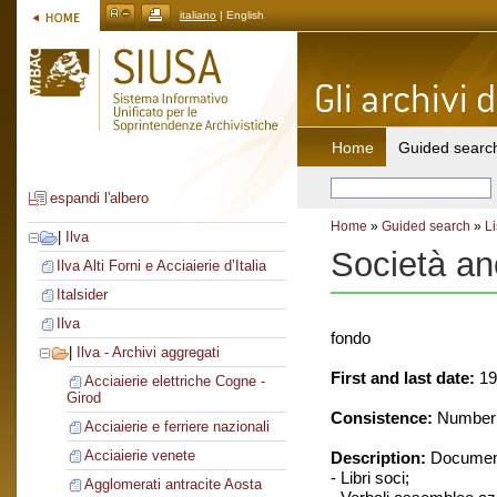
italiano
| English
Home
Guided searc
espandi l'albero
Home
»
Guided search
»
Li
|
Ilva
Società an
Ilva Alti Forni e Acciaierie d’Italia
Italsider
Ilva
fondo
|
Ilva - Archivi aggregati
First and last date:
19
Acciaierie elettriche Cogne -
Girod
Consistence:
Number o
Acciaierie e ferriere nazionali
Acciaierie venete
Description:
Document
- Libri soci;
Agglomerati antracite Aosta