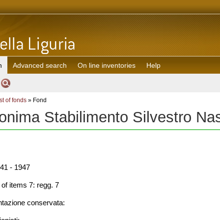
h
Advanced search
On line inventories
Help
st of fonds
» Fond
onima Stabilimento Silvestro Na
41 - 1947
f items 7: regg. 7
azione conservata: