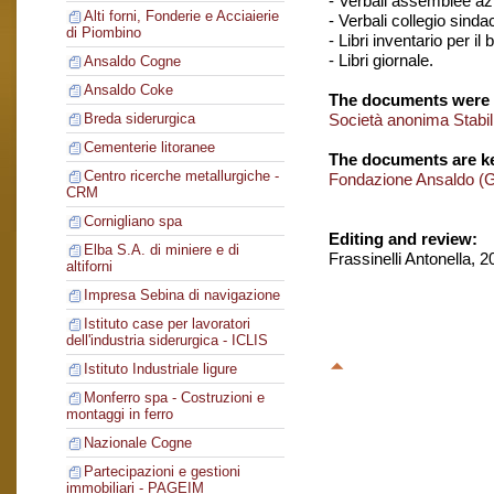
- Verbali assemblee azi
Alti forni, Fonderie e Acciaierie
- Verbali collegio sinda
di Piombino
- Libri inventario per il 
- Libri giornale.
Ansaldo Cogne
Ansaldo Coke
The documents were 
Società anonima Stabil
Breda siderurgica
Cementerie litoranee
The documents are ke
Centro ricerche metallurgiche -
Fondazione Ansaldo (
CRM
Cornigliano spa
Editing and review:
Elba S.A. di miniere e di
Frassinelli Antonella, 
altiforni
Impresa Sebina di navigazione
Istituto case per lavoratori
dell'industria siderurgica - ICLIS
Istituto Industriale ligure
Monferro spa - Costruzioni e
montaggi in ferro
Nazionale Cogne
Partecipazioni e gestioni
immobiliari - PAGEIM