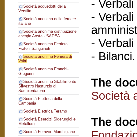
- Verbali
Società acquedotti della
Versilia
- Verbali
Società anonima delle ferriere
italiane
amminist
Società anonima distribuzione
energia Aosta - SADEA
- Verbali
Società anonima Ferriera
Fratelli Sanguineti
- Bilanci.
Società anonima Ferriera di
Voltri
Società anonima Franchi-
Gregorini
The doc
Società anonima Stabilimento
Silvestro Nasturzio di
Sampierdarena
Società a
Società Elettrica della
Campania
Società Elettrica Teramo
The doc
Società Esercizi Siderurgici e
Metallurgici
Fondazi
Società Ferrovie Marchigiane