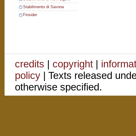
Stabilimento di Savona
Finsider
credits
|
copyright
|
informa
policy
| Texts released und
otherwise specified.