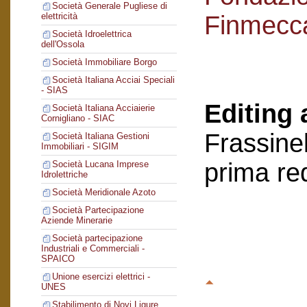
Società Generale Pugliese di
Finmecc
elettricità
Società Idroelettrica
dell'Ossola
Società Immobiliare Borgo
Società Italiana Acciai Speciali
- SIAS
Editing 
Società Italiana Acciaierie
Cornigliano - SIAC
Frassinel
Società Italiana Gestioni
Immobiliari - SIGIM
prima re
Società Lucana Imprese
Idrolettriche
Società Meridionale Azoto
Società Partecipazione
Aziende Minerarie
Società partecipazione
Industriali e Commerciali -
SPAICO
Unione esercizi elettrici -
UNES
Stabilimento di Novi Ligure