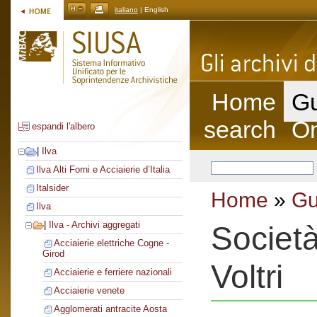
italiano
| English
Home
Gu
search
On
espandi l'albero
|
Ilva
Ilva Alti Forni e Acciaierie d’Italia
Italsider
Home
»
Gu
Ilva
|
Ilva - Archivi aggregati
Società
Acciaierie elettriche Cogne -
Girod
Voltri
Acciaierie e ferriere nazionali
Acciaierie venete
Agglomerati antracite Aosta