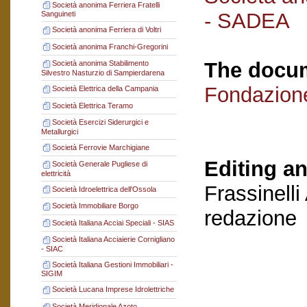
Società anonima Ferriera Fratelli
- SADEA
Sanguineti
Società anonima Ferriera di Voltri
Società anonima Franchi-Gregorini
The docum
Società anonima Stabilimento
Silvestro Nasturzio di Sampierdarena
Fondazion
Società Elettrica della Campania
Società Elettrica Teramo
Società Esercizi Siderurgici e
Metallurgici
Società Ferrovie Marchigiane
Editing an
Società Generale Pugliese di
elettricità
Frassinelli
Società Idroelettrica dell'Ossola
Società Immobiliare Borgo
redazione
Società Italiana Acciai Speciali - SIAS
Società Italiana Acciaierie Cornigliano
- SIAC
Società Italiana Gestioni Immobiliari -
SIGIM
Società Lucana Imprese Idrolettriche
Società Meridionale Azoto