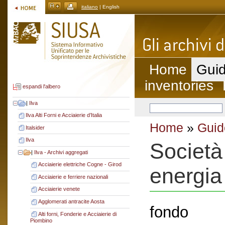
italiano
| English
Home
Guid
inventories
espandi l'albero
|
Ilva
Ilva Alti Forni e Acciaierie d’Italia
Home
»
Guid
Italsider
Ilva
Società
|
Ilva - Archivi aggregati
Acciaierie elettriche Cogne - Girod
energia
Acciaierie e ferriere nazionali
Acciaierie venete
Agglomerati antracite Aosta
fondo
Alti forni, Fonderie e Acciaierie di
Piombino