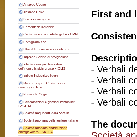
Ansaldo Cogne
First and 
Ansaldo Coke
Breda siderurgica
Cementerie litoranee
Consisten
Centro ricerche metallurgiche - CRM
Cornigliano spa
Elba S.A. di miniere e di altiforni
Descriptio
Impresa Sebina di navigazione
Istituto case per lavoratori
- Verbali d
dell'industria siderurgica - ICLIS
Istituto Industriale ligure
- Verbali c
Monferro spa - Costruzioni e
montaggi in ferro
- Verbali c
Nazionale Cogne
- Verbali c
Partecipazioni e gestioni immobiliari -
PAGEIM
Società acquedotti della Versilia
Società anonima delle ferriere italiane
The docum
Società anonima distribuzione
Società an
energia Aosta - SADEA