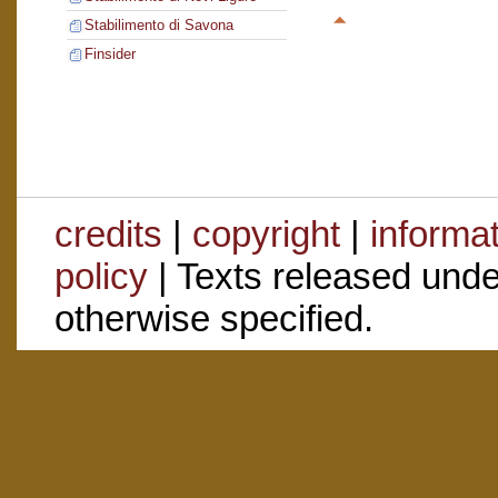
Stabilimento di Savona
Finsider
credits
|
copyright
|
informa
policy
| Texts released und
otherwise specified.