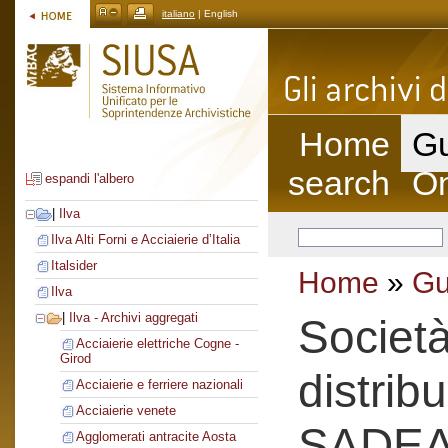
italiano
| English
Home
Gu
search
On
espandi l'albero
|
Ilva
Ilva Alti Forni e Acciaierie d’Italia
Italsider
Home
»
Gu
Ilva
|
Ilva - Archivi aggregati
Societ
Acciaierie elettriche Cogne -
Girod
distrib
Acciaierie e ferriere nazionali
Acciaierie venete
SADE
Agglomerati antracite Aosta