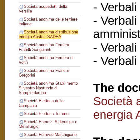
- Verbali
Società acquedotti della
Versilia
- Verbali
Società anonima delle ferriere
italiane
amminist
Società anonima distribuzione
energia Aosta - SADEA
- Verbali
Società anonima Ferriera
Fratelli Sanguineti
- Verbali
Società anonima Ferriera di
Voltri
Società anonima Franchi-
Gregorini
Società anonima Stabilimento
The doc
Silvestro Nasturzio di
Sampierdarena
Società 
Società Elettrica della
Campania
energia
Società Elettrica Teramo
Società Esercizi Siderurgici e
Metallurgici
Società Ferrovie Marchigiane