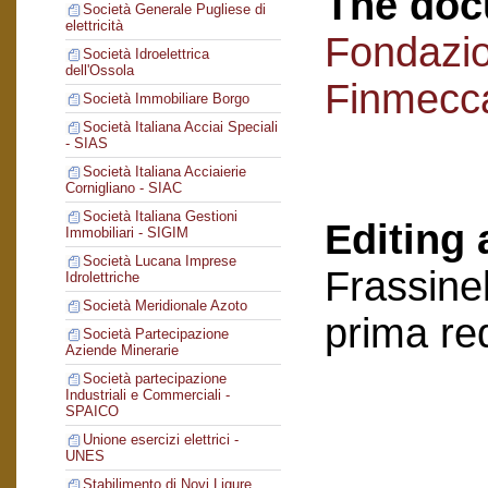
The doc
Società Generale Pugliese di
elettricità
Fondazi
Società Idroelettrica
dell'Ossola
Finmecc
Società Immobiliare Borgo
Società Italiana Acciai Speciali
- SIAS
Società Italiana Acciaierie
Cornigliano - SIAC
Società Italiana Gestioni
Editing 
Immobiliari - SIGIM
Società Lucana Imprese
Frassinel
Idrolettriche
Società Meridionale Azoto
prima re
Società Partecipazione
Aziende Minerarie
Società partecipazione
Industriali e Commerciali -
SPAICO
Unione esercizi elettrici -
UNES
Stabilimento di Novi Ligure