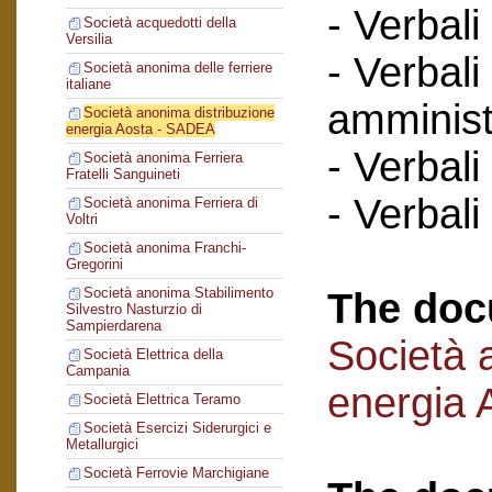
- Verbali
Società acquedotti della
Versilia
- Verbali
Società anonima delle ferriere
italiane
amminist
Società anonima distribuzione
energia Aosta - SADEA
- Verbali
Società anonima Ferriera
Fratelli Sanguineti
- Verbali
Società anonima Ferriera di
Voltri
Società anonima Franchi-
Gregorini
Società anonima Stabilimento
The doc
Silvestro Nasturzio di
Sampierdarena
Società 
Società Elettrica della
Campania
energia
Società Elettrica Teramo
Società Esercizi Siderurgici e
Metallurgici
Società Ferrovie Marchigiane