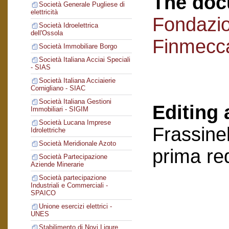
The doc
Società Generale Pugliese di
elettricità
Fondazi
Società Idroelettrica
dell'Ossola
Finmecc
Società Immobiliare Borgo
Società Italiana Acciai Speciali
- SIAS
Società Italiana Acciaierie
Cornigliano - SIAC
Società Italiana Gestioni
Editing 
Immobiliari - SIGIM
Società Lucana Imprese
Frassinel
Idrolettriche
Società Meridionale Azoto
prima re
Società Partecipazione
Aziende Minerarie
Società partecipazione
Industriali e Commerciali -
SPAICO
Unione esercizi elettrici -
UNES
Stabilimento di Novi Ligure