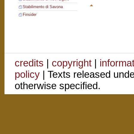
Stabilimento di Savona
Finsider
credits
|
copyright
|
informa
policy
| Texts released und
otherwise specified.