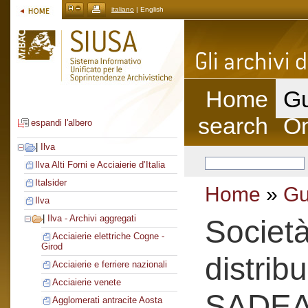
italiano
| English
Home
Gu
search
On
espandi l'albero
|
Ilva
Ilva Alti Forni e Acciaierie d’Italia
Italsider
Home
»
Gu
Ilva
|
Ilva - Archivi aggregati
Societ
Acciaierie elettriche Cogne -
Girod
distrib
Acciaierie e ferriere nazionali
Acciaierie venete
SADE
Agglomerati antracite Aosta