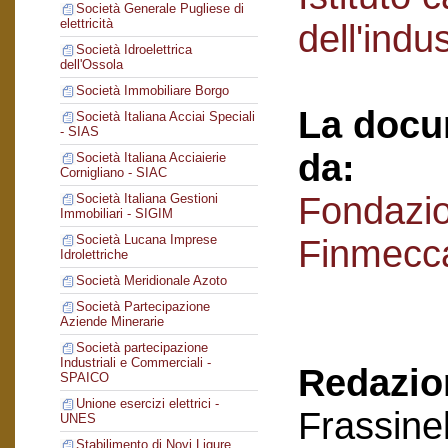
Società Generale Pugliese di
elettricità
dell'indu
Società Idroelettrica
dell'Ossola
Società Immobiliare Borgo
La docu
Società Italiana Acciai Speciali
- SIAS
da:
Società Italiana Acciaierie
Cornigliano - SIAC
Fondazi
Società Italiana Gestioni
Immobiliari - SIGIM
Società Lucana Imprese
Finmecc
Idrolettriche
Società Meridionale Azoto
Società Partecipazione
Aziende Minerarie
Società partecipazione
Industriali e Commerciali -
Redazion
SPAICO
Unione esercizi elettrici -
Frassinel
UNES
Stabilimento di Novi Ligure