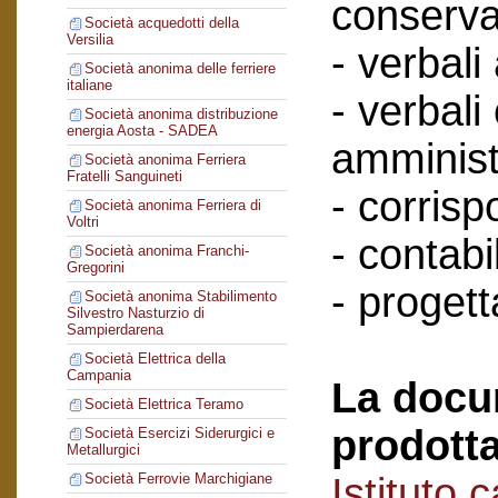
conserva
Società acquedotti della
Versilia
- verbali
Società anonima delle ferriere
italiane
- verbali
Società anonima distribuzione
energia Aosta - SADEA
amminist
Società anonima Ferriera
Fratelli Sanguineti
- corris
Società anonima Ferriera di
Voltri
- contabil
Società anonima Franchi-
Gregorini
- progett
Società anonima Stabilimento
Silvestro Nasturzio di
Sampierdarena
Società Elettrica della
Campania
La docu
Società Elettrica Teramo
prodotta
Società Esercizi Siderurgici e
Metallurgici
Istituto 
Società Ferrovie Marchigiane