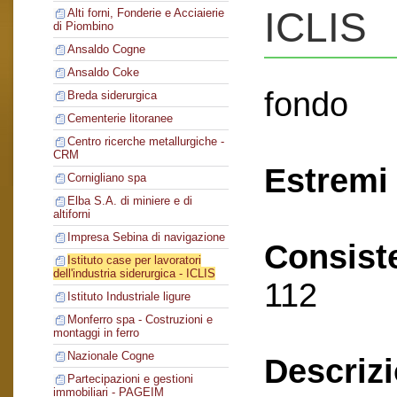
ICLIS
Alti forni, Fonderie e Acciaierie
di Piombino
Ansaldo Cogne
Ansaldo Coke
fondo
Breda siderurgica
Cementerie litoranee
Centro ricerche metallurgiche -
CRM
Estremi 
Cornigliano spa
Elba S.A. di miniere e di
altiforni
Impresa Sebina di navigazione
Consist
Istituto case per lavoratori
dell'industria siderurgica - ICLIS
112
Istituto Industriale ligure
Monferro spa - Costruzioni e
montaggi in ferro
Nazionale Cogne
Descriz
Partecipazioni e gestioni
immobiliari - PAGEIM