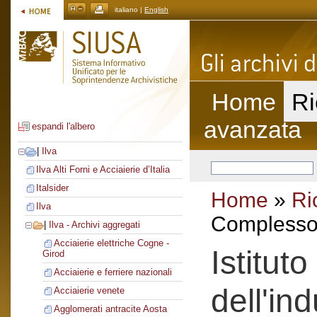
italiano |
English
Home
Ri
avanzata
espandi l'albero
|
Ilva
Ilva Alti Forni e Acciaierie d’Italia
Italsider
Home
»
Ri
Ilva
Complesso 
|
Ilva - Archivi aggregati
Acciaierie elettriche Cogne -
Istitut
Girod
Acciaierie e ferriere nazionali
dell'ind
Acciaierie venete
Agglomerati antracite Aosta