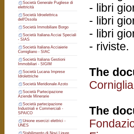
Società Generale Pugliese di
- libri gi
elettricità
Società Idroelettrica
- libri g
dell'Ossola
Società Immobiliare Borgo
- libri g
Società Italiana Acciai Speciali
- SIAS
- riviste.
Società Italiana Acciaierie
Cornigliano - SIAC
Società Italiana Gestioni
Immobiliari - SIGIM
The doc
Società Lucana Imprese
Idrolettriche
Cornigli
Società Meridionale Azoto
Società Partecipazione
Aziende Minerarie
Società partecipazione
The doc
Industriali e Commerciali -
SPAICO
Fondazi
Unione esercizi elettrici -
UNES
Stabilimento di Novi Ligure