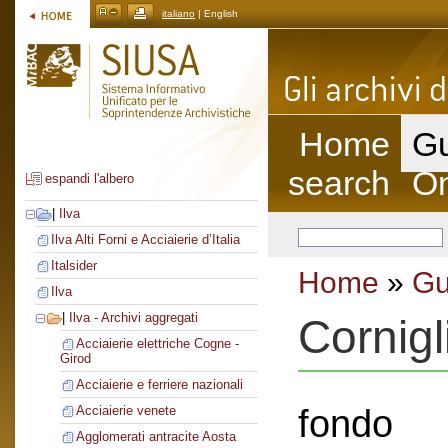
italiano
| English
Home
Gu
search
On
espandi l'albero
|
Ilva
Ilva Alti Forni e Acciaierie d’Italia
Italsider
Home
»
Gu
Ilva
|
Ilva - Archivi aggregati
Cornig
Acciaierie elettriche Cogne -
Girod
Acciaierie e ferriere nazionali
fondo
Acciaierie venete
Agglomerati antracite Aosta