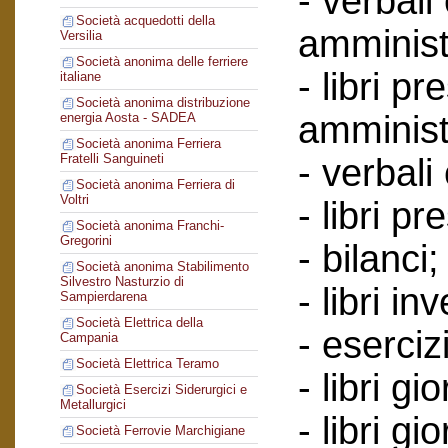
- verbali
Società acquedotti della
amminist
Versilia
Società anonima delle ferriere
- libri p
italiane
Società anonima distribuzione
amminist
energia Aosta - SADEA
Società anonima Ferriera
Fratelli Sanguineti
- verbali
Società anonima Ferriera di
Voltri
- libri p
Società anonima Franchi-
Gregorini
- bilanci;
Società anonima Stabilimento
Silvestro Nasturzio di
- libri in
Sampierdarena
Società Elettrica della
- esercizi
Campania
Società Elettrica Teramo
- libri g
Società Esercizi Siderurgici e
Metallurgici
- libri gi
Società Ferrovie Marchigiane