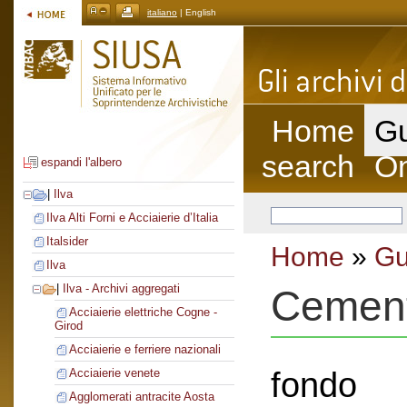
italiano
| English
Home
Gu
search
On
espandi l'albero
|
Ilva
Ilva Alti Forni e Acciaierie d’Italia
Italsider
Home
»
Gu
Ilva
|
Ilva - Archivi aggregati
Cement
Acciaierie elettriche Cogne -
Girod
Acciaierie e ferriere nazionali
fondo
Acciaierie venete
Agglomerati antracite Aosta