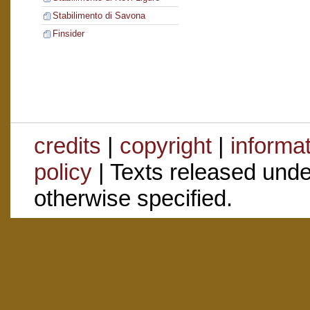
Stabilimento di Savona
Finsider
credits
|
copyright
|
informa
policy
| Texts released und
otherwise specified.