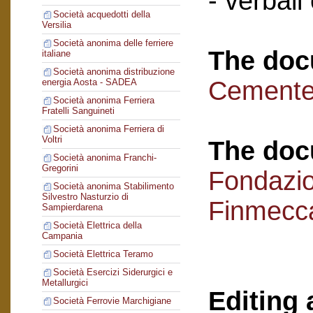
- verbali
Società acquedotti della
Versilia
Società anonima delle ferriere
The doc
italiane
Società anonima distribuzione
Cementer
energia Aosta - SADEA
Società anonima Ferriera
Fratelli Sanguineti
Società anonima Ferriera di
Voltri
The doc
Società anonima Franchi-
Gregorini
Fondazi
Società anonima Stabilimento
Silvestro Nasturzio di
Finmecc
Sampierdarena
Società Elettrica della
Campania
Società Elettrica Teramo
Società Esercizi Siderurgici e
Metallurgici
Editing 
Società Ferrovie Marchigiane