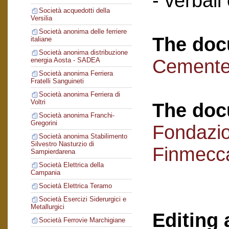
- verbali
Società acquedotti della
Versilia
Società anonima delle ferriere
The doc
italiane
Società anonima distribuzione
Cementer
energia Aosta - SADEA
Società anonima Ferriera
Fratelli Sanguineti
Società anonima Ferriera di
Voltri
The doc
Società anonima Franchi-
Gregorini
Fondazi
Società anonima Stabilimento
Silvestro Nasturzio di
Finmecc
Sampierdarena
Società Elettrica della
Campania
Società Elettrica Teramo
Società Esercizi Siderurgici e
Metallurgici
Editing 
Società Ferrovie Marchigiane