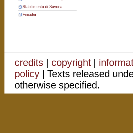
Stabilimento di Savona
Finsider
credits
|
copyright
|
informa
policy
| Texts released und
otherwise specified.