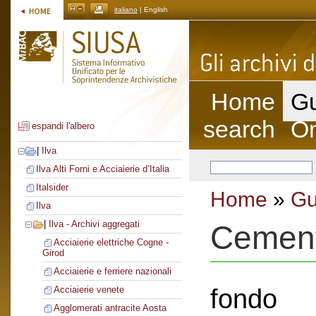
italiano
| English
Home
Gu
search
On
espandi l'albero
|
Ilva
Ilva Alti Forni e Acciaierie d’Italia
Italsider
Home
»
Gu
Ilva
|
Ilva - Archivi aggregati
Cement
Acciaierie elettriche Cogne -
Girod
Acciaierie e ferriere nazionali
fondo
Acciaierie venete
Agglomerati antracite Aosta