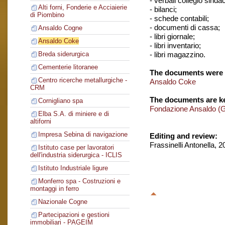
- verbali collegio sindac
Alti forni, Fonderie e Acciaierie
- bilanci;
di Piombino
- schede contabili;
- documenti di cassa;
Ansaldo Cogne
- libri giornale;
Ansaldo Coke
- libri inventario;
- libri magazzino.
Breda siderurgica
Cementerie litoranee
The documents were 
Centro ricerche metallurgiche -
Ansaldo Coke
CRM
The documents are ke
Cornigliano spa
Fondazione Ansaldo (
Elba S.A. di miniere e di
altiforni
Impresa Sebina di navigazione
Editing and review:
Frassinelli Antonella, 
Istituto case per lavoratori
dell'industria siderurgica - ICLIS
Istituto Industriale ligure
Monferro spa - Costruzioni e
montaggi in ferro
Nazionale Cogne
Partecipazioni e gestioni
immobiliari - PAGEIM