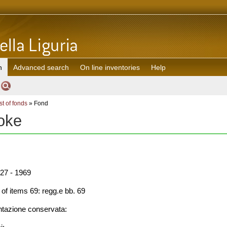
h
Advanced search
On line inventories
Help
st of fonds
» Fond
oke
27 - 1969
f items 69: regg.e bb. 69
azione conservata: