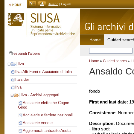
italiano
| English
Home
Guided searc
espandi l'albero
Home
»
Guided search
»
Li
|
Ilva
Ansaldo C
Ilva Alti Forni e Acciaierie d’Italia
Italsider
Ilva
fondo
|
Ilva - Archivi aggregati
First and last date:
19
Acciaierie elettriche Cogne -
Girod
Consistence:
Number o
Acciaierie e ferriere nazionali
Acciaierie venete
Description:
Document
- libro soci;
Agglomerati antracite Aosta