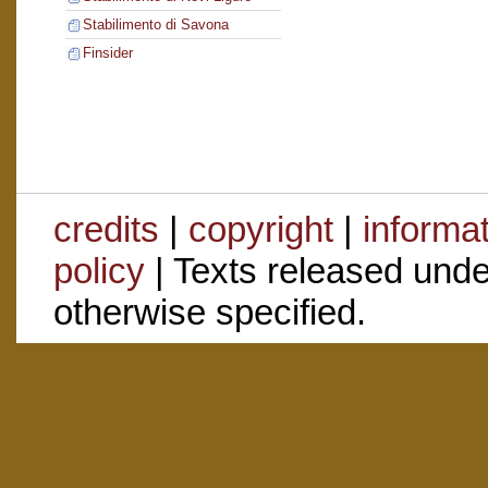
Stabilimento di Savona
Finsider
credits
|
copyright
|
informa
policy
| Texts released und
otherwise specified.