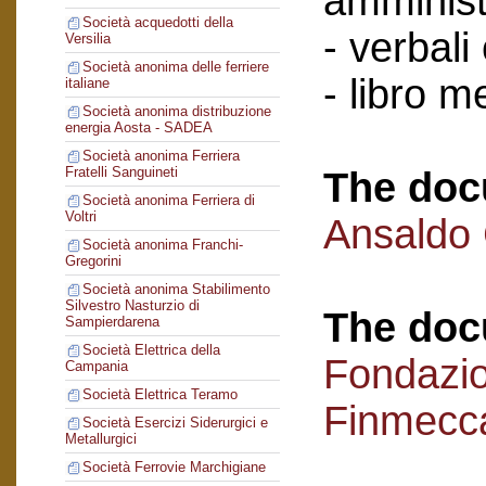
amminist
Società acquedotti della
- verbali
Versilia
Società anonima delle ferriere
- libro 
italiane
Società anonima distribuzione
energia Aosta - SADEA
Società anonima Ferriera
Fratelli Sanguineti
The doc
Società anonima Ferriera di
Voltri
Ansaldo
Società anonima Franchi-
Gregorini
Società anonima Stabilimento
Silvestro Nasturzio di
The doc
Sampierdarena
Società Elettrica della
Fondazi
Campania
Società Elettrica Teramo
Finmecc
Società Esercizi Siderurgici e
Metallurgici
Società Ferrovie Marchigiane