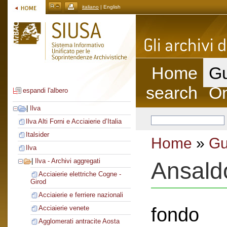
italiano
| English
Home
Gu
search
On
espandi l'albero
|
Ilva
Ilva Alti Forni e Acciaierie d’Italia
Italsider
Home
»
Gu
Ilva
|
Ilva - Archivi aggregati
Ansald
Acciaierie elettriche Cogne -
Girod
Acciaierie e ferriere nazionali
fondo
Acciaierie venete
Agglomerati antracite Aosta