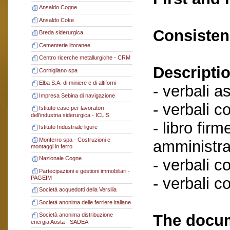
Ansaldo Cogne
Ansaldo Coke
Consisten
Breda siderurgica
Cementerie litoranee
Centro ricerche metallurgiche - CRM
Descriptio
Cornigliano spa
Elba S.A. di miniere e di altiforni
- verbali a
Impresa Sebina di navigazione
- verbali c
Istituto case per lavoratori
dell'industria siderurgica - ICLIS
- libro fir
Istituto Industriale ligure
Monferro spa - Costruzioni e
amministra
montaggi in ferro
Nazionale Cogne
- verbali c
Partecipazioni e gestioni immobiliari -
- verbali c
PAGEIM
Società acquedotti della Versilia
Società anonima delle ferriere italiane
The docum
Società anonima distribuzione
energia Aosta - SADEA