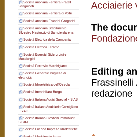
Acciaierie
Società anonima Ferriera Fratelli
Sanguineti
Società anonima Ferriera di Voltri
Società anonima Franchi-Gregorini
The docum
Società anonima Stabilimento
Silvestro Nasturzio di Sampierdarena
Fondazion
Società Elettrica della Campania
Società Elettrica Teramo
Società Esercizi Siderurgici e
Metallurgici
Società Ferrovie Marchigiane
Editing an
Società Generale Pugliese di
elettricità
Frassinelli
Società Idroelettrica dell'Ossola
redazione
Società Immobiliare Borgo
Società Italiana Acciai Speciali - SIAS
Società Italiana Acciaierie Cornigliano
- SIAC
Società Italiana Gestioni Immobiliari -
SIGIM
Società Lucana Imprese Idrolettriche
Società Meridionale Azoto