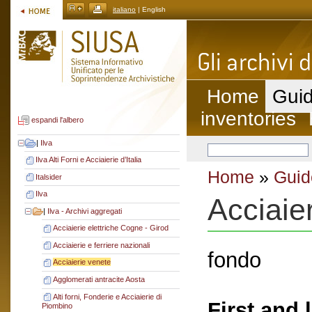
italiano
| English
Home
Guid
inventories
espandi l'albero
|
Ilva
Ilva Alti Forni e Acciaierie d’Italia
Home
»
Guid
Italsider
Ilva
Acciaie
|
Ilva - Archivi aggregati
Acciaierie elettriche Cogne - Girod
Acciaierie e ferriere nazionali
fondo
Acciaierie venete
Agglomerati antracite Aosta
Alti forni, Fonderie e Acciaierie di
First and 
Piombino