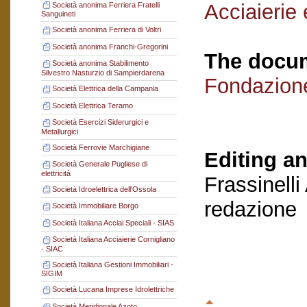
Acciaierie 
Società anonima Ferriera Fratelli
Sanguineti
Società anonima Ferriera di Voltri
Società anonima Franchi-Gregorini
The docum
Società anonima Stabilimento
Silvestro Nasturzio di Sampierdarena
Fondazion
Società Elettrica della Campania
Società Elettrica Teramo
Società Esercizi Siderurgici e
Metallurgici
Società Ferrovie Marchigiane
Editing an
Società Generale Pugliese di
elettricità
Frassinelli
Società Idroelettrica dell'Ossola
redazione
Società Immobiliare Borgo
Società Italiana Acciai Speciali - SIAS
Società Italiana Acciaierie Cornigliano
- SIAC
Società Italiana Gestioni Immobiliari -
SIGIM
Società Lucana Imprese Idrolettriche
Società Meridionale Azoto