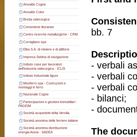
Ansaldo Cogne
Ansaldo Coke
Consisten
Breda siderurgica
Cementerie litoranee
bb. 7
Centro ricerche metallurgiche - CRM
Cornigliano spa
Elba S.A. di miniere e di altiforni
Descriptio
Impresa Sebina di navigazione
- verbali a
Istituto case per lavoratori
dell'industria siderurgica - ICLIS
- verbali c
Istituto Industriale ligure
Monferro spa - Costruzioni e
- verbali c
montaggi in ferro
Nazionale Cogne
- bilanci;
Partecipazioni e gestioni immobiliari -
- document
PAGEIM
Società acquedotti della Versilia
Società anonima delle ferriere italiane
The docum
Società anonima distribuzione
energia Aosta - SADEA