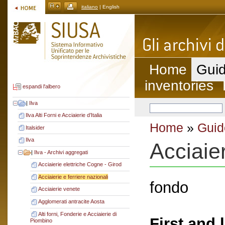
italiano
| English
Home
Guid
inventories
espandi l'albero
|
Ilva
Ilva Alti Forni e Acciaierie d’Italia
Home
»
Guid
Italsider
Ilva
Acciaier
|
Ilva - Archivi aggregati
Acciaierie elettriche Cogne - Girod
Acciaierie e ferriere nazionali
fondo
Acciaierie venete
Agglomerati antracite Aosta
Alti forni, Fonderie e Acciaierie di
First and 
Piombino