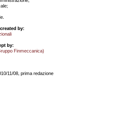
amministrazione;
cale;
e.
created by:
zionali
pt by:
Gruppo Finmeccanica)
2010/11/08, prima redazione