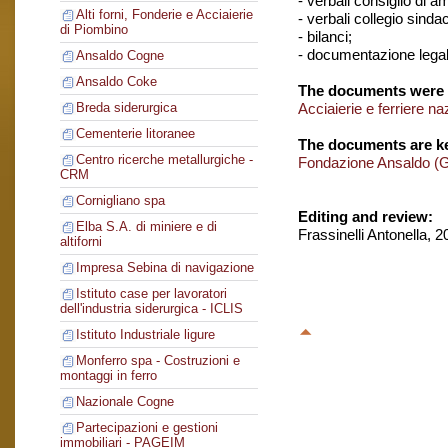
- verbali consiglio di 
Alti forni, Fonderie e Acciaierie
- verbali collegio sinda
di Piombino
- bilanci;
- documentazione legal
Ansaldo Cogne
Ansaldo Coke
The documents were 
Acciaierie e ferriere na
Breda siderurgica
Cementerie litoranee
The documents are ke
Centro ricerche metallurgiche -
Fondazione Ansaldo (
CRM
Cornigliano spa
Editing and review:
Elba S.A. di miniere e di
Frassinelli Antonella, 
altiforni
Impresa Sebina di navigazione
Istituto case per lavoratori
dell'industria siderurgica - ICLIS
Istituto Industriale ligure
Monferro spa - Costruzioni e
montaggi in ferro
Nazionale Cogne
Partecipazioni e gestioni
immobiliari - PAGEIM