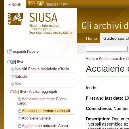
italiano
| English
Home
Guided searc
espandi l'albero
Home
»
Guided search
»
Li
|
Ilva
Acciaierie 
Ilva Alti Forni e Acciaierie d’Italia
Italsider
Ilva
fondo
|
Ilva - Archivi aggregati
First and last date:
19
Acciaierie elettriche Cogne -
Girod
Consistence:
Number o
Acciaierie e ferriere nazionali
Acciaierie venete
Description:
Document
- verbali assemblee azi
Agglomerati antracite Aosta