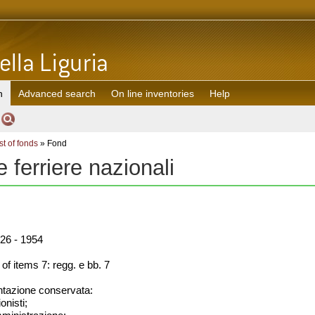
h
Advanced search
On line inventories
Help
st of fonds
» Fond
e ferriere nazionali
26 - 1954
f items 7: regg. e bb. 7
azione conservata:
onisti;