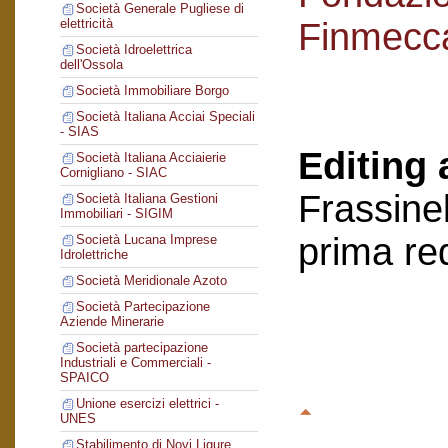
Società Generale Pugliese di
Finmecc
elettricità
Società Idroelettrica
dell'Ossola
Società Immobiliare Borgo
Società Italiana Acciai Speciali
- SIAS
Editing 
Società Italiana Acciaierie
Cornigliano - SIAC
Frassinel
Società Italiana Gestioni
Immobiliari - SIGIM
prima re
Società Lucana Imprese
Idrolettriche
Società Meridionale Azoto
Società Partecipazione
Aziende Minerarie
Società partecipazione
Industriali e Commerciali -
SPAICO
Unione esercizi elettrici -
UNES
Stabilimento di Novi Ligure