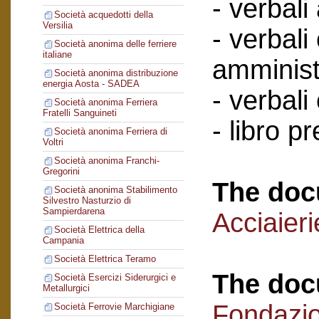
- verbali
Società acquedotti della
Versilia
- verbali
Società anonima delle ferriere
italiane
amminist
Società anonima distribuzione
energia Aosta - SADEA
- verbali
Società anonima Ferriera
Fratelli Sanguineti
- libro p
Società anonima Ferriera di
Voltri
Società anonima Franchi-
Gregorini
The doc
Società anonima Stabilimento
Silvestro Nasturzio di
Sampierdarena
Acciaieri
Società Elettrica della
Campania
Società Elettrica Teramo
The doc
Società Esercizi Siderurgici e
Metallurgici
Fondazi
Società Ferrovie Marchigiane