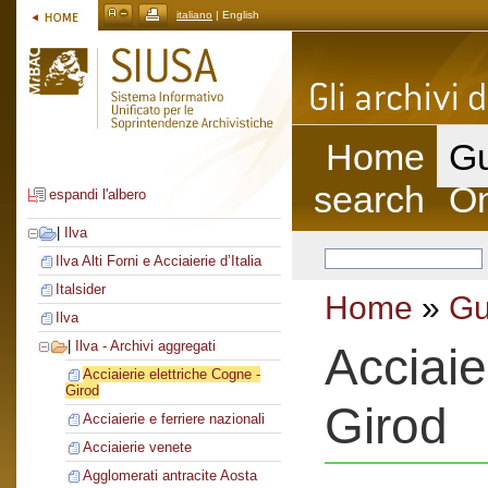
italiano
| English
Home
Gu
search
On
espandi l'albero
|
Ilva
Ilva Alti Forni e Acciaierie d’Italia
Italsider
Home
»
Gu
Ilva
|
Ilva - Archivi aggregati
Acciaie
Acciaierie elettriche Cogne -
Girod
Girod
Acciaierie e ferriere nazionali
Acciaierie venete
Agglomerati antracite Aosta