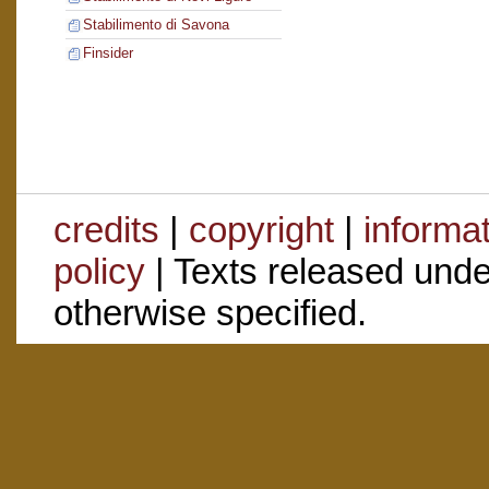
Stabilimento di Savona
Finsider
credits
|
copyright
|
informa
policy
| Texts released und
otherwise specified.