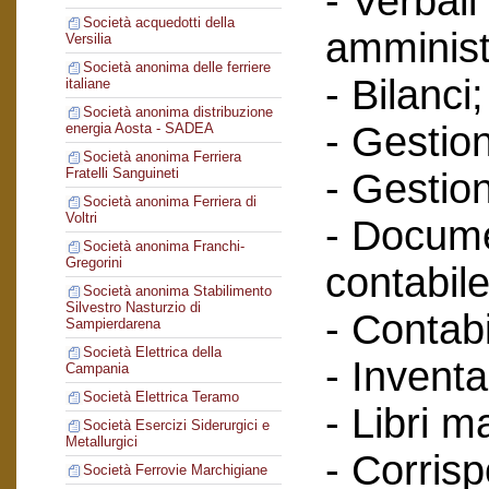
- Verbali
Società acquedotti della
amminist
Versilia
Società anonima delle ferriere
- Bilanci;
italiane
Società anonima distribuzione
- Gestione
energia Aosta - SADEA
Società anonima Ferriera
Fratelli Sanguineti
- Gestion
Società anonima Ferriera di
Voltri
- Docume
Società anonima Franchi-
Gregorini
contabile
Società anonima Stabilimento
Silvestro Nasturzio di
- Contabi
Sampierdarena
Società Elettrica della
- Inventa
Campania
Società Elettrica Teramo
- Libri m
Società Esercizi Siderurgici e
Metallurgici
- Corris
Società Ferrovie Marchigiane