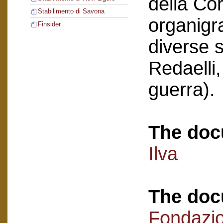
della Co
Stabilimento di Savona
organigr
Finsider
diverse s
Redaelli,
guerra).
The doc
Ilva
The doc
Fondazi