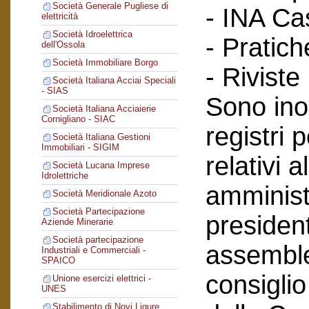
Società Generale Pugliese di
- INA Ca
elettricità
Società Idroelettrica
- Pratich
dell'Ossola
Società Immobiliare Borgo
- Riviste
Società Italiana Acciai Speciali
- SIAS
Sono inol
Società Italiana Acciaierie
Cornigliano - SIAC
registri 
Società Italiana Gestioni
Immobiliari - SIGIM
relativi a
Società Lucana Imprese
Idrolettriche
amminist
Società Meridionale Azoto
Società Partecipazione
president
Aziende Minerarie
Società partecipazione
assemblee
Industriali e Commerciali -
SPAICO
consiglio
Unione esercizi elettrici -
UNES
Stabilimento di Novi Ligure