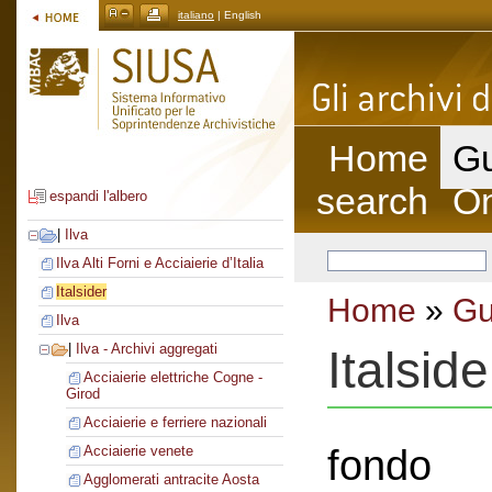
italiano
| English
Home
Gu
search
On
espandi l'albero
|
Ilva
Ilva Alti Forni e Acciaierie d’Italia
Italsider
Home
»
Gu
Ilva
|
Ilva - Archivi aggregati
Italside
Acciaierie elettriche Cogne -
Girod
Acciaierie e ferriere nazionali
fondo
Acciaierie venete
Agglomerati antracite Aosta