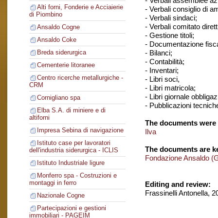
- Verbali assemblee azi
Alti forni, Fonderie e Acciaierie
- Verbali consiglio di 
di Piombino
- Verbali sindaci;
- Verbali comitato dirett
Ansaldo Cogne
- Gestione titoli;
Ansaldo Coke
- Documentazione fisca
- Bilanci;
Breda siderurgica
- Contabilità;
Cementerie litoranee
- Inventari;
Centro ricerche metallurgiche -
- Libri soci,
CRM
- Libri matricola;
- Libri giornale obbligaz
Cornigliano spa
- Pubblicazioni tecnich
Elba S.A. di miniere e di
altiforni
The documents were 
Impresa Sebina di navigazione
Ilva
Istituto case per lavoratori
The documents are ke
dell'industria siderurgica - ICLIS
Fondazione Ansaldo (
Istituto Industriale ligure
Monferro spa - Costruzioni e
montaggi in ferro
Editing and review:
Frassinelli Antonella, 
Nazionale Cogne
Partecipazioni e gestioni
immobiliari - PAGEIM