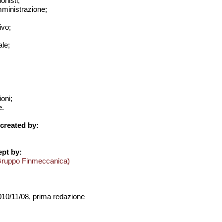
onisti;
amministrazione;
ivo;
le;
ioni;
e.
created by:
pt by:
Gruppo Finmeccanica)
2010/11/08, prima redazione