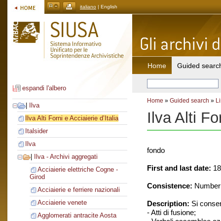
italiano
| English
Home
Guided searc
espandi l'albero
Home
»
Guided search
»
Li
|
Ilva
Ilva Alti Fo
Ilva Alti Forni e Acciaierie d’Italia
Italsider
Ilva
fondo
|
Ilva - Archivi aggregati
First and last date:
18
Acciaierie elettriche Cogne -
Girod
Consistence:
Number o
Acciaierie e ferriere nazionali
Acciaierie venete
Description:
Si conse
- Atti di fusione;
Agglomerati antracite Aosta