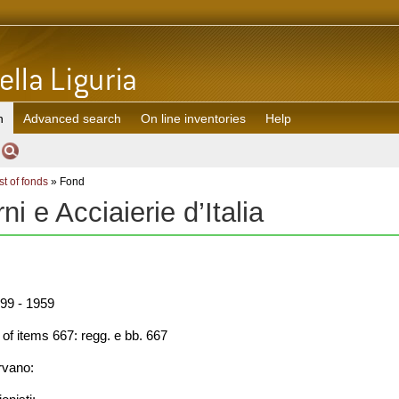
h
Advanced search
On line inventories
Help
st of fonds
» Fond
rni e Acciaierie d’Italia
99 - 1959
f items 667: regg. e bb. 667
rvano: