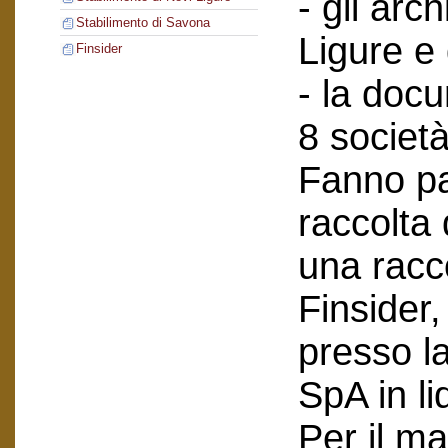
- gli arch
Stabilimento di Savona
Ligure e
Finsider
- la doc
8 società
Fanno pa
raccolta
una racc
Finsider
presso l
SpA in li
Per il ma