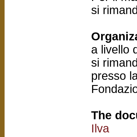
si riman
Organiz
a livello
si rimand
presso la
Fondazi
The doc
Ilva