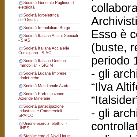
Società Generale Pugliese di
collabor
elettricità
Società Idroelettrica
Archivist
dell'Ossola
Società Immobiliare Borgo
Esso è co
Società Italiana Acciai Speciali
- SIAS
(buste, r
Società Italiana Acciaierie
Cornigliano - SIAC
periodo 
Società Italiana Gestioni
Immobiliari - SIGIM
- gli arc
Società Lucana Imprese
Idrolettriche
“Ilva Alti
Società Meridionale Azoto
Società Partecipazione
“Italsider
Aziende Minerarie
Società partecipazione
- gli arch
Industriali e Commerciali -
SPAICO
controlla
Unione esercizi elettrici -
UNES
Stabilimento di Novi Ligure