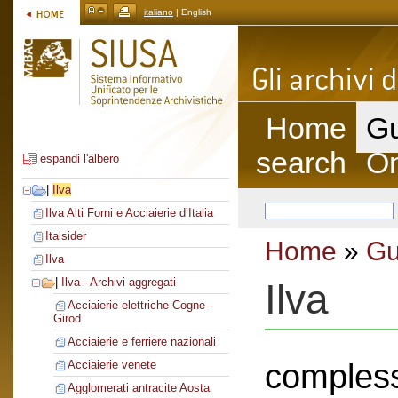
italiano
| English
Home
Gu
search
On
espandi l'albero
|
Ilva
Ilva Alti Forni e Acciaierie d’Italia
Italsider
Home
»
Gu
Ilva
|
Ilva - Archivi aggregati
Ilva
Acciaierie elettriche Cogne -
Girod
Acciaierie e ferriere nazionali
compless
Acciaierie venete
Agglomerati antracite Aosta