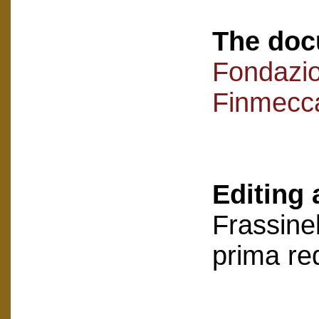
The doc
Fondazi
Finmecc
Editing 
Frassinel
prima re