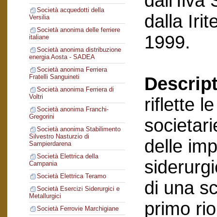
dall’Ilva
Società acquedotti della
dalla Ir
Versilia
Società anonima delle ferriere
1999.
italiane
Società anonima distribuzione
energia Aosta - SADEA
Società anonima Ferriera
Fratelli Sanguineti
Descript
Società anonima Ferriera di
Voltri
riflette 
Società anonima Franchi-
Gregorini
societari
Società anonima Stabilimento
Silvestro Nasturzio di
delle im
Sampierdarena
Società Elettrica della
siderurgi
Campania
Società Elettrica Teramo
di una sc
Società Esercizi Siderurgici e
Metallurgici
primo ri
Società Ferrovie Marchigiane