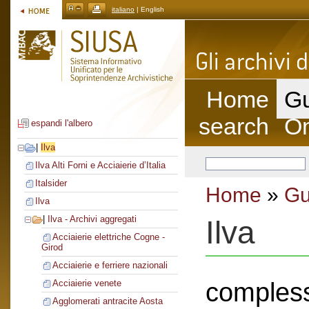
italiano
| English
Home
Gu
search
On
espandi l'albero
|
Ilva
Ilva Alti Forni e Acciaierie d’Italia
Italsider
Home
»
Gu
Ilva
|
Ilva - Archivi aggregati
Ilva
Acciaierie elettriche Cogne -
Girod
Acciaierie e ferriere nazionali
compless
Acciaierie venete
Agglomerati antracite Aosta