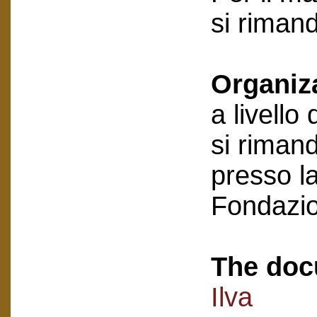
si riman
Organiz
a livello
si rimand
presso la
Fondazi
The doc
Ilva