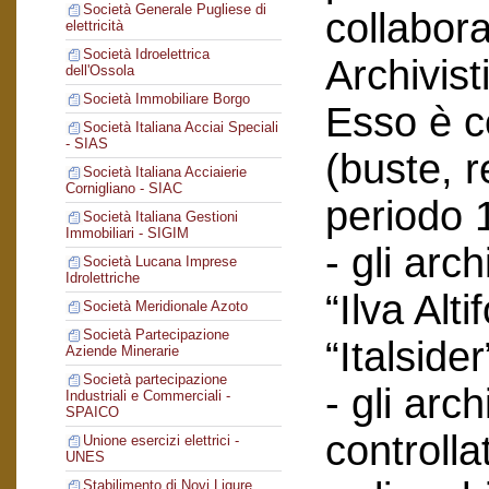
Società Generale Pugliese di
collabor
elettricità
Società Idroelettrica
Archivist
dell'Ossola
Società Immobiliare Borgo
Esso è co
Società Italiana Acciai Speciali
- SIAS
(buste, r
Società Italiana Acciaierie
Cornigliano - SIAC
periodo 
Società Italiana Gestioni
Immobiliari - SIGIM
- gli arc
Società Lucana Imprese
Idrolettriche
“Ilva Alti
Società Meridionale Azoto
Società Partecipazione
“Italsider
Aziende Minerarie
Società partecipazione
- gli arch
Industriali e Commerciali -
SPAICO
controlla
Unione esercizi elettrici -
UNES
Stabilimento di Novi Ligure