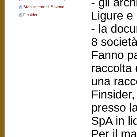
- gli arch
Stabilimento di Savona
Ligure e
Finsider
- la doc
8 società
Fanno pa
raccolta
una racc
Finsider
presso l
SpA in li
Per il ma