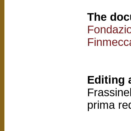
The doc
Fondazi
Finmecc
Editing 
Frassinel
prima re