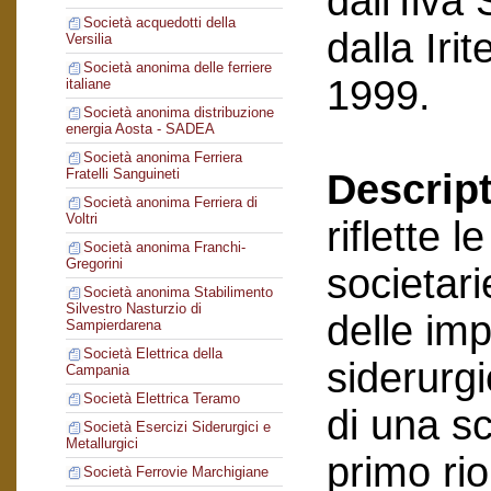
dall’Ilva
Società acquedotti della
dalla Ir
Versilia
Società anonima delle ferriere
1999.
italiane
Società anonima distribuzione
energia Aosta - SADEA
Società anonima Ferriera
Fratelli Sanguineti
Descript
Società anonima Ferriera di
Voltri
riflette 
Società anonima Franchi-
Gregorini
societari
Società anonima Stabilimento
Silvestro Nasturzio di
delle im
Sampierdarena
Società Elettrica della
siderurgi
Campania
Società Elettrica Teramo
di una sc
Società Esercizi Siderurgici e
Metallurgici
primo ri
Società Ferrovie Marchigiane