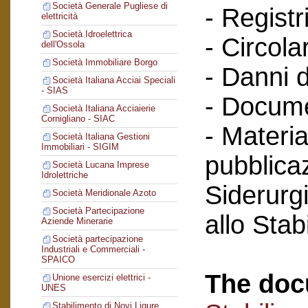
Società Generale Pugliese di
- Registri
elettricità
Società Idroelettrica
- Circola
dell'Ossola
Società Immobiliare Borgo
- Danni d
Società Italiana Acciai Speciali
- SIAS
- Docume
Società Italiana Acciaierie
Cornigliano - SIAC
- Materia
Società Italiana Gestioni
Immobiliari - SIGIM
pubblicaz
Società Lucana Imprese
Idrolettriche
Siderurg
Società Meridionale Azoto
Società Partecipazione
allo Sta
Aziende Minerarie
Società partecipazione
Industriali e Commerciali -
SPAICO
The doc
Unione esercizi elettrici -
UNES
Stabilimento di Novi Ligure