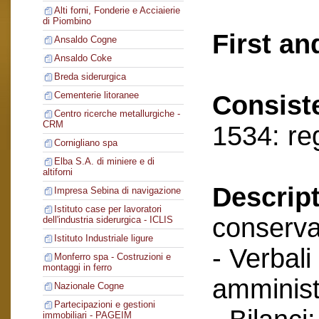
Alti forni, Fonderie e Acciaierie
di Piombino
First an
Ansaldo Cogne
Ansaldo Coke
Breda siderurgica
Cementerie litoranee
Consist
Centro ricerche metallurgiche -
CRM
1534: re
Cornigliano spa
Elba S.A. di miniere e di
altiforni
Descript
Impresa Sebina di navigazione
Istituto case per lavoratori
conserva
dell'industria siderurgica - ICLIS
Istituto Industriale ligure
- Verbali
Monferro spa - Costruzioni e
montaggi in ferro
amminist
Nazionale Cogne
Partecipazioni e gestioni
immobiliari - PAGEIM