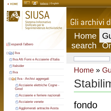
italiano
| English
Home
Gu
search
On
espandi l'albero
|
Ilva
Ilva Alti Forni e Acciaierie d’Italia
Italsider
Home
»
Gu
Ilva
|
Ilva - Archivi aggregati
Stabil
Acciaierie elettriche Cogne -
Girod
Acciaierie e ferriere nazionali
fondo
Acciaierie venete
Agglomerati antracite Aosta