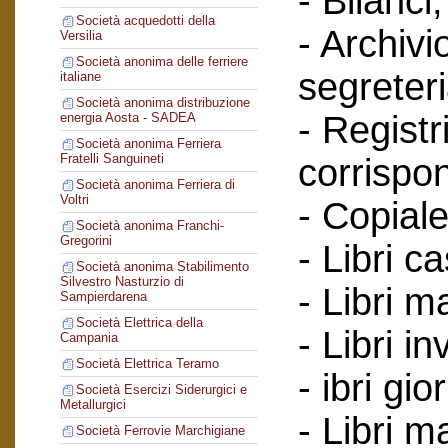
- Bilanci;
Società acquedotti della
- Archivi
Versilia
Società anonima delle ferriere
segreteri
italiane
Società anonima distribuzione
- Registr
energia Aosta - SADEA
Società anonima Ferriera
Fratelli Sanguineti
corrispo
Società anonima Ferriera di
Voltri
- Copiale
Società anonima Franchi-
Gregorini
- Libri c
Società anonima Stabilimento
Silvestro Nasturzio di
- Libri ma
Sampierdarena
Società Elettrica della
- Libri in
Campania
Società Elettrica Teramo
- ibri gio
Società Esercizi Siderurgici e
Metallurgici
- Libri m
Società Ferrovie Marchigiane