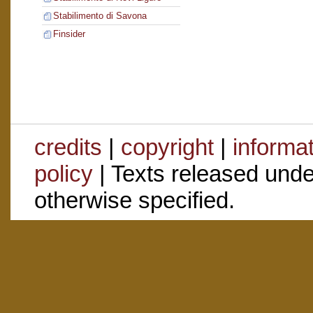
Stabilimento di Savona
Finsider
credits
|
copyright
|
informa
policy
| Texts released und
otherwise specified.