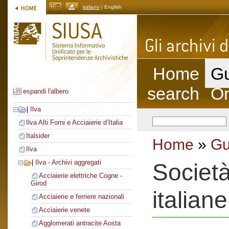
italiano
| English
Home
Gu
search
On
espandi l'albero
|
Ilva
Ilva Alti Forni e Acciaierie d’Italia
Italsider
Home
»
Gu
Ilva
|
Ilva - Archivi aggregati
Società
Acciaierie elettriche Cogne -
Girod
italiane
Acciaierie e ferriere nazionali
Acciaierie venete
Agglomerati antracite Aosta