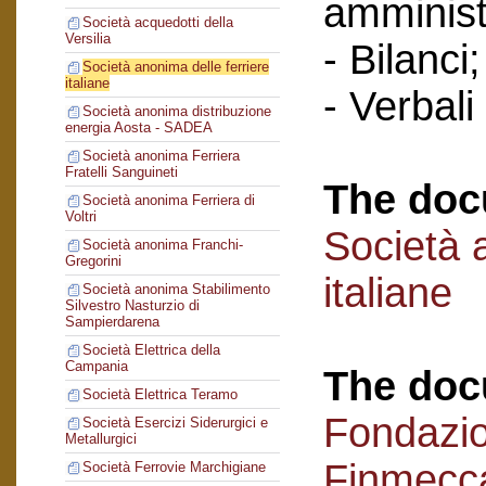
amminist
Società acquedotti della
Versilia
- Bilanci;
Società anonima delle ferriere
italiane
- Verbali
Società anonima distribuzione
energia Aosta - SADEA
Società anonima Ferriera
Fratelli Sanguineti
The doc
Società anonima Ferriera di
Voltri
Società 
Società anonima Franchi-
Gregorini
italiane
Società anonima Stabilimento
Silvestro Nasturzio di
Sampierdarena
Società Elettrica della
Campania
The doc
Società Elettrica Teramo
Fondazi
Società Esercizi Siderurgici e
Metallurgici
Finmecc
Società Ferrovie Marchigiane