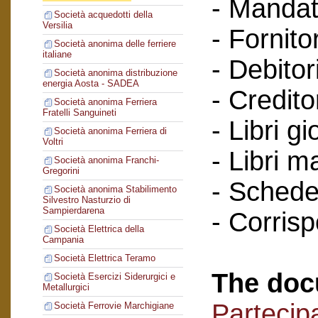
- Mandat
Società acquedotti della
Versilia
- Fornitor
Società anonima delle ferriere
italiane
- Debitori
Società anonima distribuzione
energia Aosta - SADEA
- Creditor
Società anonima Ferriera
Fratelli Sanguineti
- Libri gi
Società anonima Ferriera di
Voltri
- Libri m
Società anonima Franchi-
Gregorini
- Schede 
Società anonima Stabilimento
Silvestro Nasturzio di
Sampierdarena
- Corris
Società Elettrica della
Campania
Società Elettrica Teramo
The doc
Società Esercizi Siderurgici e
Metallurgici
Partecipa
Società Ferrovie Marchigiane