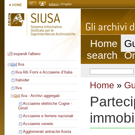
italiano
| English
Home
Gu
search
On
espandi l'albero
|
Ilva
Ilva Alti Forni e Acciaierie d’Italia
Italsider
Home
»
Gu
Ilva
|
Ilva - Archivi aggregati
Parteci
Acciaierie elettriche Cogne -
Girod
immobi
Acciaierie e ferriere nazionali
Acciaierie venete
Agglomerati antracite Aosta