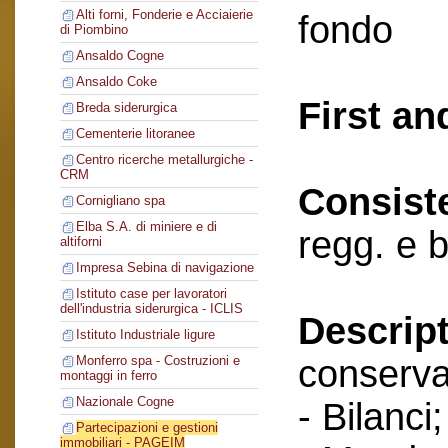
Alti forni, Fonderie e Acciaierie
fondo
di Piombino
Ansaldo Cogne
Ansaldo Coke
First an
Breda siderurgica
Cementerie litoranee
Centro ricerche metallurgiche -
CRM
Consist
Cornigliano spa
Elba S.A. di miniere e di
regg. e 
altiforni
Impresa Sebina di navigazione
Istituto case per lavoratori
dell'industria siderurgica - ICLIS
Descript
Istituto Industriale ligure
conserva
Monferro spa - Costruzioni e
montaggi in ferro
Nazionale Cogne
- Bilanci;
Partecipazioni e gestioni
immobiliari - PAGEIM