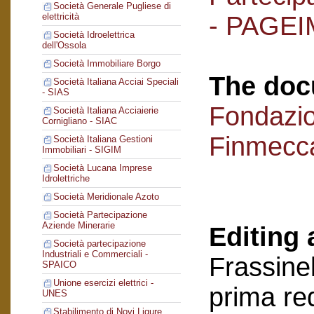
Società Generale Pugliese di
- PAGEI
elettricità
Società Idroelettrica
dell'Ossola
Società Immobiliare Borgo
The doc
Società Italiana Acciai Speciali
- SIAS
Fondazi
Società Italiana Acciaierie
Cornigliano - SIAC
Finmecc
Società Italiana Gestioni
Immobiliari - SIGIM
Società Lucana Imprese
Idrolettriche
Società Meridionale Azoto
Società Partecipazione
Aziende Minerarie
Editing 
Società partecipazione
Industriali e Commerciali -
Frassinel
SPAICO
Unione esercizi elettrici -
prima re
UNES
Stabilimento di Novi Ligure