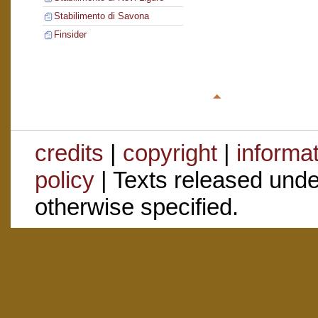
Stabilimento di Savona
Finsider
credits
|
copyright
|
informa
policy
| Texts released und
otherwise specified.