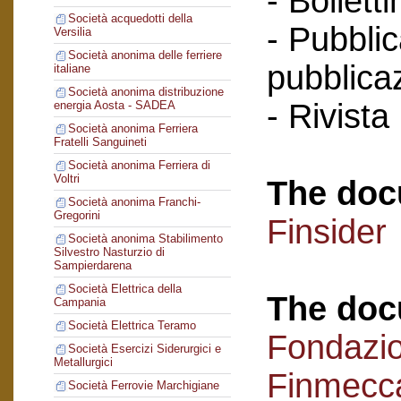
- Bollett
Società acquedotti della
- Pubblic
Versilia
Società anonima delle ferriere
pubblicaz
italiane
Società anonima distribuzione
- Rivista
energia Aosta - SADEA
Società anonima Ferriera
Fratelli Sanguineti
Società anonima Ferriera di
Voltri
The doc
Società anonima Franchi-
Gregorini
Finsider
Società anonima Stabilimento
Silvestro Nasturzio di
Sampierdarena
Società Elettrica della
The doc
Campania
Società Elettrica Teramo
Fondazi
Società Esercizi Siderurgici e
Metallurgici
Finmecc
Società Ferrovie Marchigiane