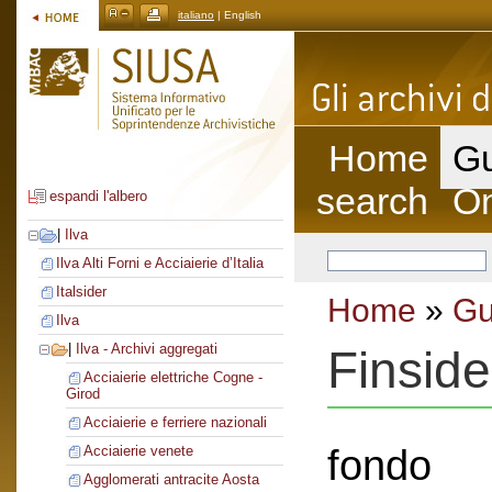
italiano
| English
Home
Gu
search
On
espandi l'albero
|
Ilva
Ilva Alti Forni e Acciaierie d’Italia
Italsider
Home
»
Gu
Ilva
|
Ilva - Archivi aggregati
Finside
Acciaierie elettriche Cogne -
Girod
Acciaierie e ferriere nazionali
fondo
Acciaierie venete
Agglomerati antracite Aosta