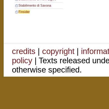
Stabilimento di Savona
Finsider
credits
|
copyright
|
informa
policy
| Texts released und
otherwise specified.