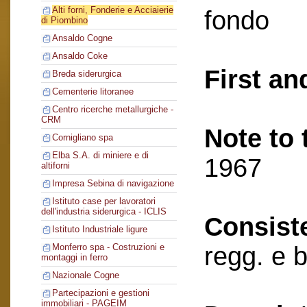
Alti forni, Fonderie e Acciaierie
fondo
di Piombino
Ansaldo Cogne
Ansaldo Coke
First an
Breda siderurgica
Cementerie litoranee
Centro ricerche metallurgiche -
CRM
Note to 
Cornigliano spa
Elba S.A. di miniere e di
1967
altiforni
Impresa Sebina di navigazione
Istituto case per lavoratori
dell'industria siderurgica - ICLIS
Consist
Istituto Industriale ligure
regg. e 
Monferro spa - Costruzioni e
montaggi in ferro
Nazionale Cogne
Partecipazioni e gestioni
immobiliari - PAGEIM