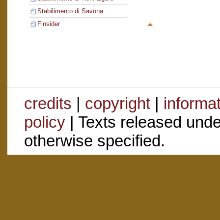
Stabilimento di Savona
Finsider
credits
|
copyright
|
informa
policy
| Texts released und
otherwise specified.