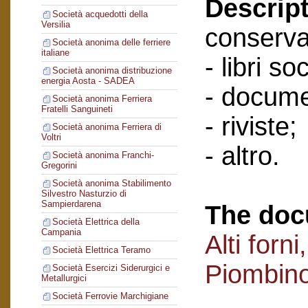
Descript
Società acquedotti della
Versilia
conserva
Società anonima delle ferriere
italiane
- libri soc
Società anonima distribuzione
energia Aosta - SADEA
- docume
Società anonima Ferriera
Fratelli Sanguineti
- riviste;
Società anonima Ferriera di
Voltri
- altro.
Società anonima Franchi-
Gregorini
Società anonima Stabilimento
Silvestro Nasturzio di
Sampierdarena
The doc
Società Elettrica della
Campania
Alti forn
Società Elettrica Teramo
Piombin
Società Esercizi Siderurgici e
Metallurgici
Società Ferrovie Marchigiane