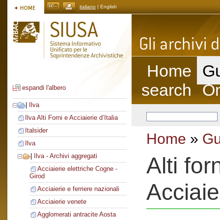
italiano
| English
Home
Gu
search
On
espandi l'albero
|
Ilva
Ilva Alti Forni e Acciaierie d’Italia
Italsider
Home
»
Gu
Ilva
|
Ilva - Archivi aggregati
Alti fo
Acciaierie elettriche Cogne -
Girod
Acciaie
Acciaierie e ferriere nazionali
Acciaierie venete
Agglomerati antracite Aosta