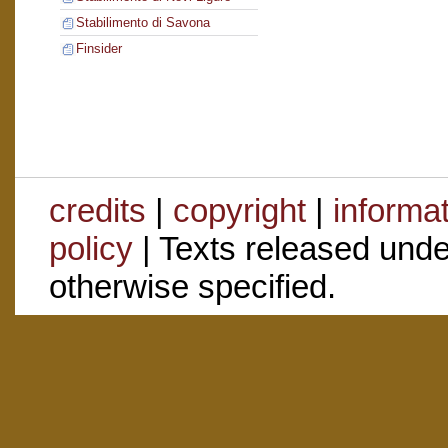
Stabilimento di Savona
Finsider
credits
|
copyright
|
informa
policy
| Texts released und
otherwise specified.