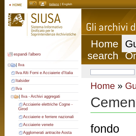
italiano
| English
Home
Gu
search
On
espandi l'albero
|
Ilva
Ilva Alti Forni e Acciaierie d’Italia
Italsider
Home
»
Gu
Ilva
|
Ilva - Archivi aggregati
Cement
Acciaierie elettriche Cogne -
Girod
Acciaierie e ferriere nazionali
fondo
Acciaierie venete
Agglomerati antracite Aosta