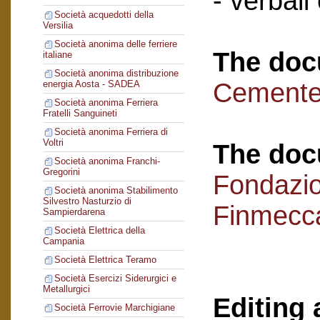
- verbali
Società acquedotti della
Versilia
Società anonima delle ferriere
The doc
italiane
Società anonima distribuzione
Cementer
energia Aosta - SADEA
Società anonima Ferriera
Fratelli Sanguineti
Società anonima Ferriera di
Voltri
The doc
Società anonima Franchi-
Gregorini
Fondazi
Società anonima Stabilimento
Silvestro Nasturzio di
Finmecc
Sampierdarena
Società Elettrica della
Campania
Società Elettrica Teramo
Società Esercizi Siderurgici e
Metallurgici
Editing 
Società Ferrovie Marchigiane