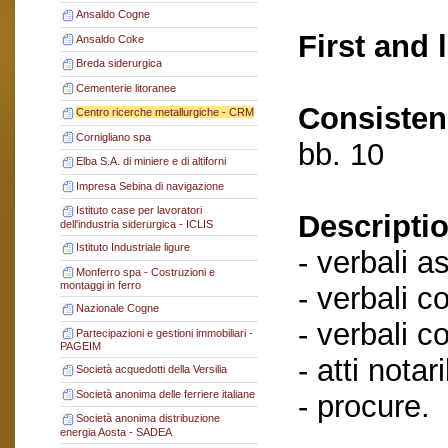
Ansaldo Cogne
First and 
Ansaldo Coke
Breda siderurgica
Cementerie litoranee
Consisten
Centro ricerche metallurgiche - CRM
Cornigliano spa
bb. 10
Elba S.A. di miniere e di altiforni
Impresa Sebina di navigazione
Istituto case per lavoratori
Descriptio
dell'industria siderurgica - ICLIS
Istituto Industriale ligure
- verbali a
Monferro spa - Costruzioni e
montaggi in ferro
- verbali c
Nazionale Cogne
- verbali c
Partecipazioni e gestioni immobiliari -
PAGEIM
- atti notaril
Società acquedotti della Versilia
Società anonima delle ferriere italiane
- procure.
Società anonima distribuzione
energia Aosta - SADEA