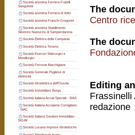
Società anonima Ferriera Fratelli
The docum
Sanguineti
Società anonima Ferriera di Voltri
Centro ric
Società anonima Franchi-Gregorini
Società anonima Stabilimento
Silvestro Nasturzio di Sampierdarena
The docum
Società Elettrica della Campania
Società Elettrica Teramo
Fondazion
Società Esercizi Siderurgici e
Metallurgici
Società Ferrovie Marchigiane
Società Generale Pugliese di
elettricità
Editing an
Società Idroelettrica dell'Ossola
Società Immobiliare Borgo
Frassinelli
Società Italiana Acciai Speciali - SIAS
redazione
Società Italiana Acciaierie Cornigliano
- SIAC
Società Italiana Gestioni Immobiliari -
SIGIM
Società Lucana Imprese Idrolettriche
Società Meridionale Azoto