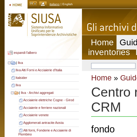
italiano
| English
Home
Guid
inventories
espandi l'albero
|
Ilva
Ilva Alti Forni e Acciaierie d’Italia
Home
»
Guid
Italsider
Ilva
Centro 
|
Ilva - Archivi aggregati
Acciaierie elettriche Cogne - Girod
CRM
Acciaierie e ferriere nazionali
Acciaierie venete
Agglomerati antracite Aosta
fondo
Alti forni, Fonderie e Acciaierie di
Piombino