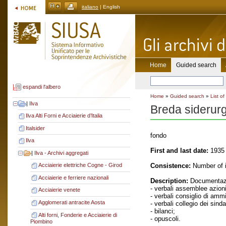
italiano
| English
Home
Guided search
espandi l'albero
Home
»
Guided search
»
List of
|
Ilva
Breda siderur
Ilva Alti Forni e Acciaierie d’Italia
Italsider
fondo
Ilva
First and last date:
1935 
|
Ilva - Archivi aggregati
Consistence:
Number of i
Acciaierie elettriche Cogne - Girod
Acciaierie e ferriere nazionali
Description:
Documentazi
- verbali assemblee azioni
Acciaierie venete
- verbali consiglio di amm
Agglomerati antracite Aosta
- verbali collegio dei sinda
- bilanci;
Alti forni, Fonderie e Acciaierie di
- opuscoli.
Piombino