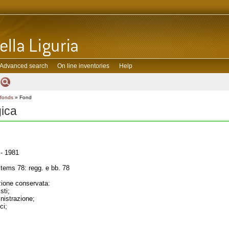
Advanced search
On line inventories
Help
 fonds
» Fond
gica
- 1981
tems 78: regg. e bb. 78
one conservata:
sti;
inistrazione;
ci;