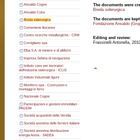
The documents were cre
Ansaldo Cogne
Breda siderurgica
Ansaldo Coke
The documents are kept
Breda siderurgica
Fondazione Ansaldo (Gru
Cementerie litoranee
Centro ricerche metallurgiche - CRM
Editing and review:
Frassinelli Antonella, 201
Cornigliano spa
Elba S.A. di miniere e di altiforni
Impresa Sebina di navigazione
Istituto case per lavoratori
dell'industria siderurgica - ICLIS
Istituto Industriale ligure
Monferro spa - Costruzioni e
montaggi in ferro
Nazionale Cogne
Partecipazioni e gestioni immobiliari -
PAGEIM
Società acquedotti della Versilia
Società anonima delle ferriere italiane
Società anonima distribuzione
energia Aosta - SADEA