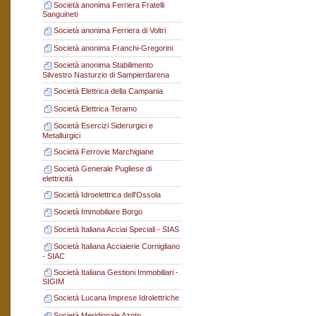
Società anonima Ferriera Fratelli
Sanguineti
Società anonima Ferriera di Voltri
Società anonima Franchi-Gregorini
Società anonima Stabilimento
Silvestro Nasturzio di Sampierdarena
Società Elettrica della Campania
Società Elettrica Teramo
Società Esercizi Siderurgici e
Metallurgici
Società Ferrovie Marchigiane
Società Generale Pugliese di
elettricità
Società Idroelettrica dell'Ossola
Società Immobiliare Borgo
Società Italiana Acciai Speciali - SIAS
Società Italiana Acciaierie Cornigliano
- SIAC
Società Italiana Gestioni Immobiliari -
SIGIM
Società Lucana Imprese Idrolettriche
Società Meridionale Azoto