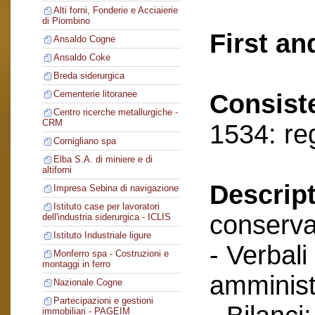
Alti forni, Fonderie e Acciaierie
di Piombino
First an
Ansaldo Cogne
Ansaldo Coke
Breda siderurgica
Cementerie litoranee
Consist
Centro ricerche metallurgiche -
CRM
1534: re
Cornigliano spa
Elba S.A. di miniere e di
altiforni
Descript
Impresa Sebina di navigazione
Istituto case per lavoratori
conserva
dell'industria siderurgica - ICLIS
Istituto Industriale ligure
- Verbali
Monferro spa - Costruzioni e
montaggi in ferro
amminist
Nazionale Cogne
Partecipazioni e gestioni
immobiliari - PAGEIM