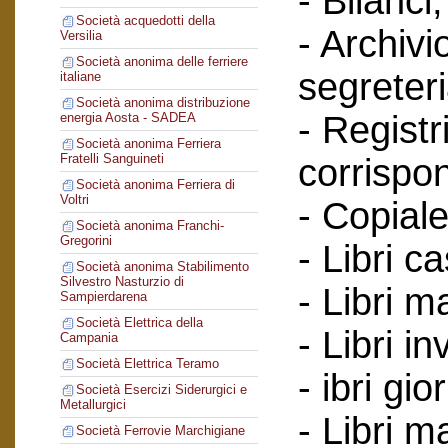
- Bilanci;
Società acquedotti della
- Archivi
Versilia
Società anonima delle ferriere
segreteri
italiane
Società anonima distribuzione
- Registr
energia Aosta - SADEA
Società anonima Ferriera
Fratelli Sanguineti
corrispo
Società anonima Ferriera di
Voltri
- Copiale
Società anonima Franchi-
Gregorini
- Libri c
Società anonima Stabilimento
Silvestro Nasturzio di
- Libri ma
Sampierdarena
Società Elettrica della
- Libri in
Campania
Società Elettrica Teramo
- ibri gio
Società Esercizi Siderurgici e
Metallurgici
- Libri m
Società Ferrovie Marchigiane