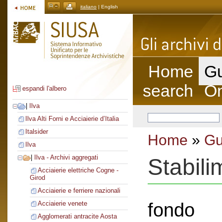
italiano
| English
Home
Gu
search
On
espandi l'albero
|
Ilva
Ilva Alti Forni e Acciaierie d’Italia
Italsider
Home
»
Gu
Ilva
|
Ilva - Archivi aggregati
Stabil
Acciaierie elettriche Cogne -
Girod
Acciaierie e ferriere nazionali
fondo
Acciaierie venete
Agglomerati antracite Aosta