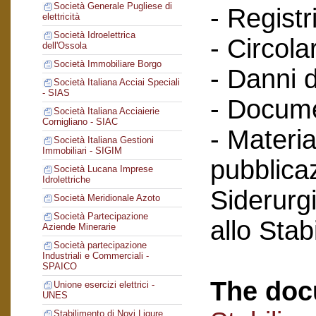
Società Generale Pugliese di
- Registri
elettricità
Società Idroelettrica
- Circola
dell'Ossola
Società Immobiliare Borgo
- Danni d
Società Italiana Acciai Speciali
- SIAS
- Docume
Società Italiana Acciaierie
Cornigliano - SIAC
- Materia
Società Italiana Gestioni
Immobiliari - SIGIM
pubblicaz
Società Lucana Imprese
Idrolettriche
Siderurg
Società Meridionale Azoto
Società Partecipazione
allo Sta
Aziende Minerarie
Società partecipazione
Industriali e Commerciali -
SPAICO
The doc
Unione esercizi elettrici -
UNES
Stabilimento di Novi Ligure