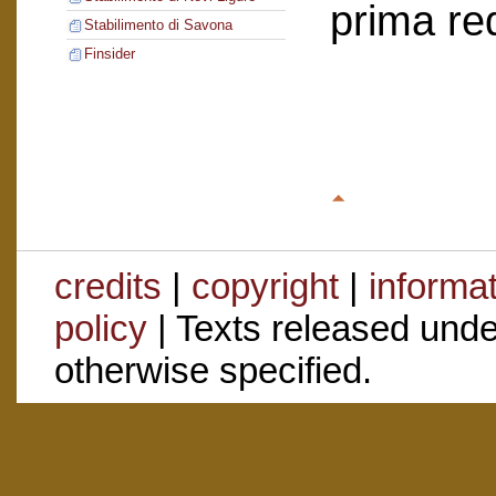
prima re
Stabilimento di Savona
Finsider
credits
|
copyright
|
informa
policy
| Texts released und
otherwise specified.