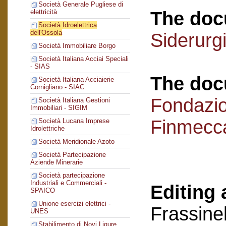
Società Generale Pugliese di
The doc
elettricità
Società Idroelettrica
dell'Ossola
Siderurg
Società Immobiliare Borgo
Società Italiana Acciai Speciali
- SIAS
The doc
Società Italiana Acciaierie
Cornigliano - SIAC
Fondazi
Società Italiana Gestioni
Immobiliari - SIGIM
Finmecc
Società Lucana Imprese
Idrolettriche
Società Meridionale Azoto
Società Partecipazione
Aziende Minerarie
Società partecipazione
Industriali e Commerciali -
Editing 
SPAICO
Unione esercizi elettrici -
Frassinel
UNES
Stabilimento di Novi Ligure