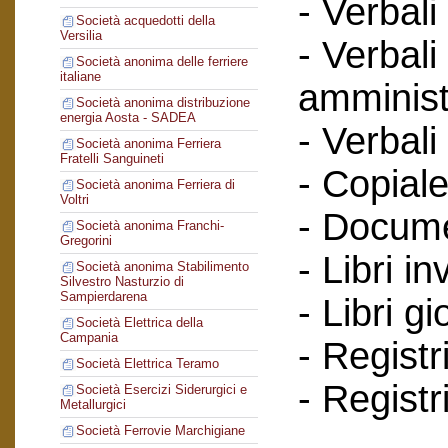
- Verbali
Società acquedotti della
Versilia
- Verbali
Società anonima delle ferriere
italiane
amminist
Società anonima distribuzione
energia Aosta - SADEA
- Verbali
Società anonima Ferriera
Fratelli Sanguineti
- Copiale
Società anonima Ferriera di
Voltri
- Documen
Società anonima Franchi-
Gregorini
- Libri in
Società anonima Stabilimento
Silvestro Nasturzio di
Sampierdarena
- Libri g
Società Elettrica della
Campania
- Registr
Società Elettrica Teramo
- Registr
Società Esercizi Siderurgici e
Metallurgici
Società Ferrovie Marchigiane