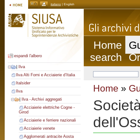
italiano
| English
Home
Gu
search
On
espandi l'albero
|
Ilva
Ilva Alti Forni e Acciaierie d’Italia
Italsider
Home
»
Gu
Ilva
|
Ilva - Archivi aggregati
Società
Acciaierie elettriche Cogne -
Girod
dell'Os
Acciaierie e ferriere nazionali
Acciaierie venete
Agglomerati antracite Aosta