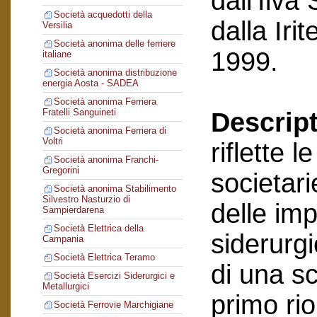
dall’Ilva
Società acquedotti della
dalla Ir
Versilia
Società anonima delle ferriere
1999.
italiane
Società anonima distribuzione
energia Aosta - SADEA
Società anonima Ferriera
Fratelli Sanguineti
Descript
Società anonima Ferriera di
Voltri
riflette 
Società anonima Franchi-
Gregorini
societari
Società anonima Stabilimento
Silvestro Nasturzio di
delle im
Sampierdarena
Società Elettrica della
siderurgi
Campania
Società Elettrica Teramo
di una sc
Società Esercizi Siderurgici e
Metallurgici
primo ri
Società Ferrovie Marchigiane