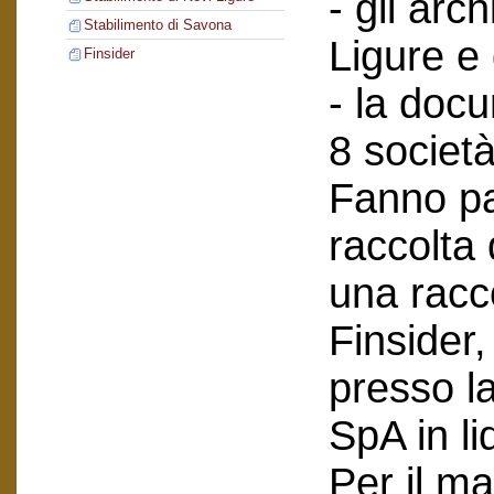
- gli arch
Stabilimento di Savona
Ligure e
Finsider
- la doc
8 società
Fanno pa
raccolta
una racc
Finsider
presso l
SpA in li
Per il ma