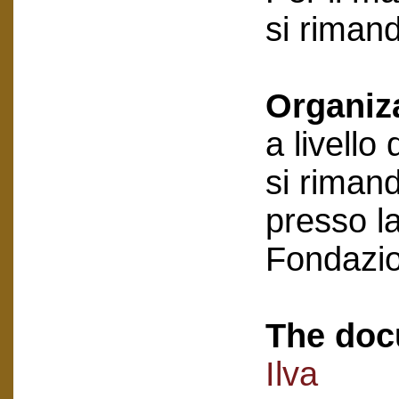
si riman
Organiz
a livello
si rimand
presso la
Fondazi
The doc
Ilva