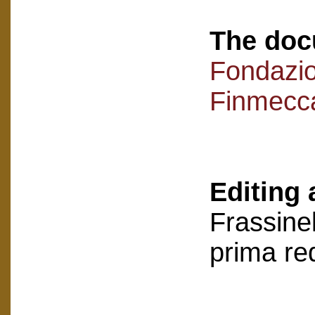
The doc
Fondazi
Finmecc
Editing 
Frassinel
prima re