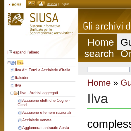
italiano
| English
Home
Gu
search
On
espandi l'albero
|
Ilva
Ilva Alti Forni e Acciaierie d’Italia
Italsider
Home
»
Gu
Ilva
|
Ilva - Archivi aggregati
Ilva
Acciaierie elettriche Cogne -
Girod
Acciaierie e ferriere nazionali
compless
Acciaierie venete
Agglomerati antracite Aosta