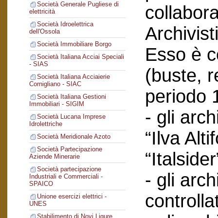
Società Generale Pugliese di
collabor
elettricità
Società Idroelettrica
Archivist
dell'Ossola
Società Immobiliare Borgo
Esso è co
Società Italiana Acciai Speciali
- SIAS
(buste, r
Società Italiana Acciaierie
Cornigliano - SIAC
periodo 
Società Italiana Gestioni
Immobiliari - SIGIM
- gli arc
Società Lucana Imprese
Idrolettriche
“Ilva Alti
Società Meridionale Azoto
Società Partecipazione
“Italsider
Aziende Minerarie
Società partecipazione
- gli arch
Industriali e Commerciali -
SPAICO
controlla
Unione esercizi elettrici -
UNES
Stabilimento di Novi Ligure