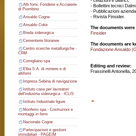
- Lelazioni e bilanci,
Alti forni, Fonderie e Acciaierie
- Bollettini tecnici Dalm
di Piombino
- Pubblicazioni aziendal
- Rivista Finsider.
Ansaldo Cogne
Ansaldo Coke
The documents were 
Finsider
Breda siderurgica
Cementerie litoranee
The documents are ke
Centro ricerche metallurgiche -
Fondazione Ansaldo (
CRM
Cornigliano spa
Editing and review:
Elba S.A. di miniere e di
Frassinelli Antonella, 
altiforni
Impresa Sebina di navigazione
Istituto case per lavoratori
dell'industria siderurgica - ICLIS
Istituto Industriale ligure
Monferro spa - Costruzioni e
montaggi in ferro
Nazionale Cogne
Partecipazioni e gestioni
immobiliari - PAGEIM