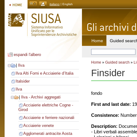
italiano
| English
Home
Guided searc
espandi l'albero
Home
»
Guided search
»
Li
|
Ilva
Finsider
Ilva Alti Forni e Acciaierie d’Italia
Italsider
Ilva
fondo
|
Ilva - Archivi aggregati
First and last date:
19
Acciaierie elettriche Cogne -
Girod
Consistence:
Number o
Acciaierie e ferriere nazionali
Acciaierie venete
Description:
Document
- Libri verbali assemble
Agglomerati antracite Aosta