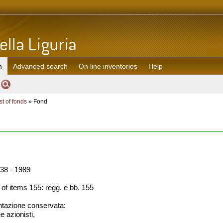
h
Advanced search
On line inventories
Help
st of fonds
» Fond
38 - 1989
f items 155: regg. e bb. 155
azione conservata:
e azionisti,